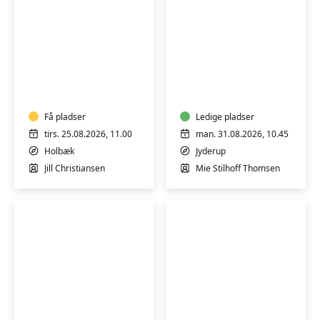
YOGA
BEVÆGELSE
OG
OG
AFSPÆNDING
AFSPÆNDING
-
-
HENSYNTAGENDE
Få pladser
HENSYNTAGENDE
Ledige pladser
tirs. 25.08.2026, 11.00
man. 31.08.2026, 10.45
Holbæk
Jyderup
Jill Christiansen
Mie Stilhoff Thomsen
BEVÆGELSE
GOTVED
OG
OG