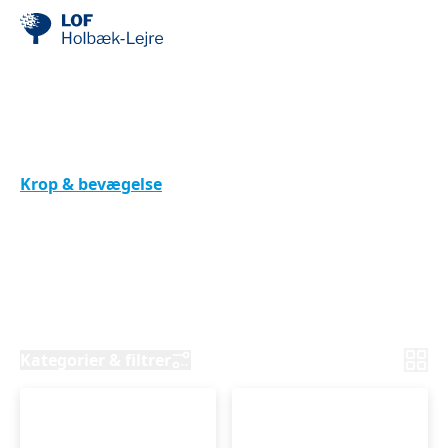
Få en stærkere og mere
smidig krop
Krop & bevægelse
Afspænding & bevægelse
Afspænding og bevægelse er designet til dig, der
ønsker at mindske spændinger, øge smidighed og
bevæge din krop med ro og nærvær. Undervisningen
foregår i mindre hold i Holbæk og Lejre, med fokus
på helhed og velvære.
Kategorier & filtrer