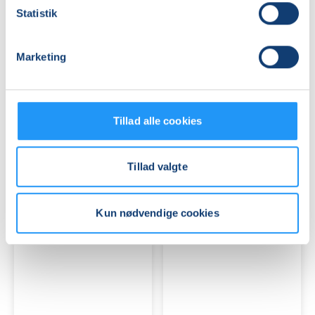
Statistik
Marketing
GOTVED,
GOTVED
PILATES
OG
OG
AFSPÆNDING
AFSPÆNDING
WORKSHOP
Tillad alle cookies
Ledige pladser
Ledige pladser
man. 07.09.2026, 11.00
lør. 21.11.2026, 10.00
Holbæk
Holbæk
Tillad valgte
Liselotte le Dous
Claire Maria Lehmann
Kun nødvendige cookies
GOTVED,
GOTVED,