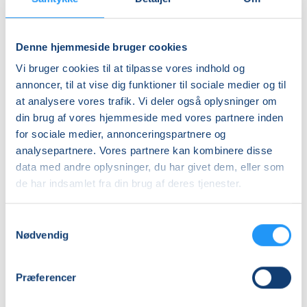
Helena Magidas Johansen
Mie Stilhoff Thomsen
Denne hjemmeside bruger cookies
Vi bruger cookies til at tilpasse vores indhold og
annoncer, til at vise dig funktioner til sociale medier og til
at analysere vores trafik. Vi deler også oplysninger om
din brug af vores hjemmeside med vores partnere inden
for sociale medier, annonceringspartnere og
AFSPÆNDING
AFSPÆNDING
analysepartnere. Vores partnere kan kombinere disse
OG
OG
data med andre oplysninger, du har givet dem, eller som
BEVÆGELSE
BEVÆGELSE
-
-
de har indsamlet fra din brug af deres tjenester.
HENSYNTAGENDE
Ledige pladser
HENSYNTAGENDE
Få pladser
fre. 04.09.2026, 10.30
man. 07.09.2026, 08.30
Samtykkevalg
Holbæk
Holbæk
Nødvendig
Maj-Britt Faurholm
Maj-Britt Faurholm
Præferencer