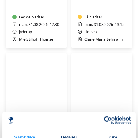
AFSPÆNDING
AFSPÆNDING
-
HENSYNTAGENDE
Ledige pladser
Få pladser
man. 31.08.2026, 12.30
man. 31.08.2026, 13.15
Jyderup
Holbæk
Mie Stilhoff Thomsen
Claire Maria Lehmann
BEVÆGELSE
YOGALATES
OG
AFSPÆNDING
-
Ledige pladser
HENSYNTAGENDE
Ledige pladser
man. 31.08.2026, 16.45
tirs. 01.09.2026, 09.30
Holbæk
Jyderup
Samtykke
Detaljer
Om