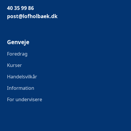
40 35 99 86
post@lofholbaek.dk
Genveje
Foredrag
Kurser
Handelsvilkår
Information
For undervisere