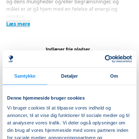
og dens muligheder og/eller begrænsninger, og
målet er at gå hjem med en følelse af energi og
velvære.
Læs mere
Indlæser frie pladser...
Betal med
Samtykke
Detaljer
Om
Priser
Denne hjemmeside bruger cookies
Hensyntagende
Vi bruger cookies til at tilpasse vores indhold og
undervisning
annoncer, til at vise dig funktioner til sociale medier og til
at analysere vores trafik. Vi deler også oplysninger om
DKK 2.700,00
din brug af vores hjemmeside med vores partnere inden
for sociale medier, annonceringspartnere og