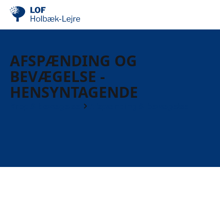
AFSPÆNDING OG
BEVÆGELSE -
HENSYNTAGENDE
Krop & bevægelse
Afspænding & bevægelse