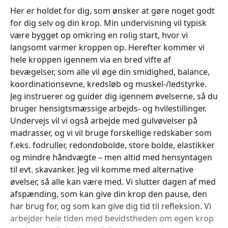
Her er holdet for dig, som ønsker at gøre noget godt
for dig selv og din krop. Min undervisning vil typisk
være bygget op omkring en rolig start, hvor vi
langsomt varmer kroppen op. Herefter kommer vi
hele kroppen igennem via en bred vifte af
bevægelser, som alle vil øge din smidighed, balance,
koordinationsevne, kredsløb og muskel-/ledstyrke.
Jeg instruerer og guider dig igennem øvelserne, så du
bruger hensigtsmæssige arbejds- og hvilestillinger.
Undervejs vil vi også arbejde med gulvøvelser på
madrasser, og vi vil bruge forskellige redskaber som
f.eks. fodruller, redondobolde, store bolde, elastikker
og mindre håndvægte – men altid med hensyntagen
til evt. skavanker. Jeg vil komme med alternative
øvelser, så alle kan være med. Vi slutter dagen af med
afspænding, som kan give din krop den pause, den
har brug for, og som kan give dig tid til refleksion. Vi
arbejder hele tiden med bevidstheden om egen krop