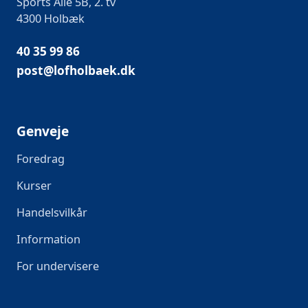
Sports Allé 5B, 2. tv
4300 Holbæk
40 35 99 86
post@lofholbaek.dk
Genveje
Foredrag
Kurser
Handelsvilkår
Information
For undervisere