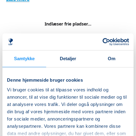
Indlæser frie pladser...
Betal med
Samtykke
Detaljer
Om
Priser
Hensyntagende
Denne hjemmeside bruger cookies
undervisning
Vi bruger cookies til at tilpasse vores indhold og
DKK 1.240,00
annoncer, til at vise dig funktioner til sociale medier og til
at analysere vores trafik. Vi deler også oplysninger om
din brug af vores hjemmeside med vores partnere inden
Info
for sociale medier, annonceringspartnere og
Nummer
analysepartnere. Vores partnere kan kombinere disse
data med andre oplysninger, du har givet dem, eller som
462254