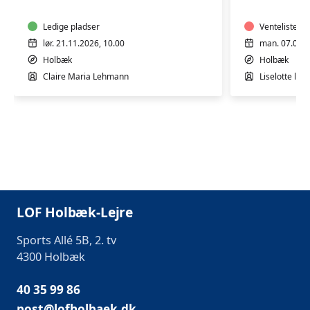
AFSPÆNDING
OG
WORKSHOP
AFSPÆN
Ledige pladser
Venteliste
lør. 21.11.2026, 10.00
man. 07.09.2
Holbæk
Holbæk
Claire Maria Lehmann
Liselotte le 
LOF Holbæk-Lejre
Sports Allé 5B, 2. tv
4300 Holbæk
40 35 99 86
post@lofholbaek.dk