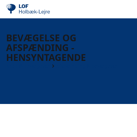
BEVÆGELSE OG
AFSPÆNDING -
HENSYNTAGENDE
Krop & bevægelse
Afspænding & bevægelse