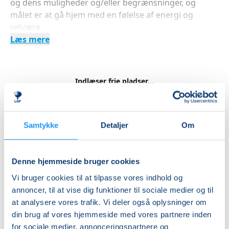
og dens muligheder og/eller begrænsninger, og
målet er at gå hjem med en følelse af energi og
velvære.
Læs mere
Indlæser frie pladser...
Betal med
Samtykke
Detaljer
Om
Priser
Denne hjemmeside bruger cookies
Hensyntagende
Vi bruger cookies til at tilpasse vores indhold og
undervisning
annoncer, til at vise dig funktioner til sociale medier og til
at analysere vores trafik. Vi deler også oplysninger om
DKK 2.110,00
din brug af vores hjemmeside med vores partnere inden
for sociale medier, annonceringspartnere og