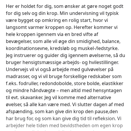
Her er holdet for dig, som ønsker at gøre noget godt
for dig selv og din krop. Min undervisning vil typisk
være bygget op omkring en rolig start, hvor vi
langsomt varmer kroppen op. Herefter kommer vi
hele kroppen igennem via en bred vifte af
bevægelser, som alle vil øge din smidighed, balance,
koordinationsevne, kredsløb og muskel-/ledstyrke.
Jeg instruerer og guider dig igennem øvelserne, så du
bruger hensigtsmæssige arbejds- og hvilestillinger.
Undervejs vil vi også arbejde med gulvøvelser på
madrasser, og vi vil bruge forskellige redskaber som
f.eks. fodruller, redondobolde, store bolde, elastikker
og mindre håndvægte – men altid med hensyntagen
til evt. skavanker. Jeg vil komme med alternative
øvelser, så alle kan være med. Vi slutter dagen af med
afspænding, som kan give din krop den pause,den
har brug for, og som kan give dig tid til refleksion. Vi
arbejder hele tiden med bevidstheden om egen krop