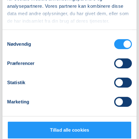
Info
analysepartnere. Vores partnere kan kombinere disse
Nummer
data med andre oplysninger, du har givet dem, eller som
de har indsamlet fra din brug af deres tjenester.
462206
Første mødegang
Samtykkevalg
mandag 07.09.2026, kl. 08.30 - 10.00
Nødvendig
Sidste mødegang
mandag 12.04.2027, kl. 08.30 - 10.00
Præferencer
Antal mødegange
26
mødegange
Statistik
Adresse
Marketing
Kulturkasernen, Kasernevej 43, 4300
, Holbæk
(Spejlsalen)
Se på kort
Tillad alle cookies
Praktiske oplysninger