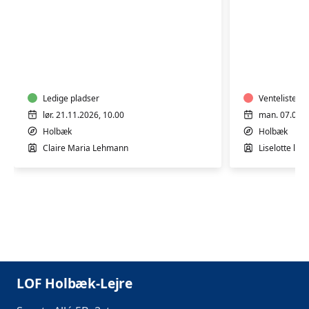
GOTVED
GOTVED,
OG
PILATES
AFSPÆNDING
OG
WORKSHOP
AFSPÆN
Ledige pladser
Venteliste
lør. 21.11.2026, 10.00
man. 07.09.2
Holbæk
Holbæk
Claire Maria Lehmann
Liselotte le 
LOF Holbæk-Lejre