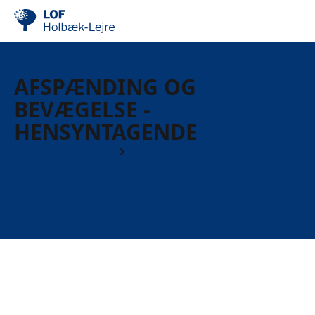
AFSPÆNDING OG
BEVÆGELSE -
HENSYNTAGENDE
Krop & bevægelse
Afspænding & bevægelse