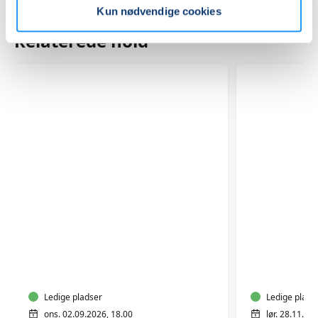
Kun nødvendige cookies
Relaterede hold
YIN
YIN
YANG
YOGA
YOGA
&
YOGA
Ledige pladser
NIDRA
Ledige plads
ons. 02.09.2026, 18.00
lør. 28.11.20