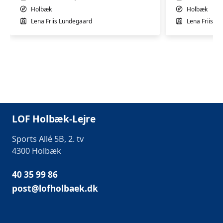
Holbæk
Holbæk
Lena Friis Lundegaard
Lena Friis L
LOF Holbæk-Lejre
Sports Allé 5B, 2. tv
4300 Holbæk
40 35 99 86
post@lofholbaek.dk