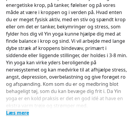
energetiske krop, på tanker, følelser og på vores
måde at være i kroppen og i verden på. Hvad enten
du er meget fysisk aktiv, med en stiv og spændt krop
eller om det er tanker, bekymringer og stress, som
fylder hos dig vil Yin yoga kunne hjælpe dig med at
finde balance i krop og sind. Vi vil arbejde med lange
dybe stræk af kroppens bindevæv, primært i
siddende eller liggende stillinger, der holdes i 3-8 min.
Yin yoga kan virke yders beroligende på
nervesystemet og kan medvirke til at afhjælpe stress,
angst, depression, overbelastning og give forøget ro
og afspænding. Kom som du er og medbring blot
behageligt tøj, som du kan bevæge dig frit i. Da Yin
yoga er en kold praksis er det en god idé at have en
ekstra varm trøje og strømper med.
Læs mere