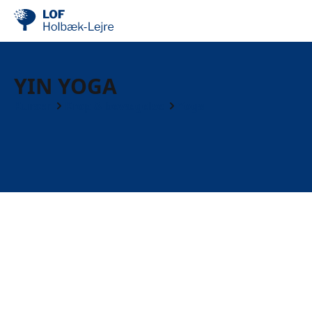
YIN YOGA
Kurser
Krop & bevægelse
Yoga