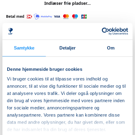
Indlæser frie pladser...
Betal med
Priser
Samtykke
Detaljer
Om
Almen
DKK 1.475,00
Denne hjemmeside bruger cookies
Vi bruger cookies til at tilpasse vores indhold og
Info
annoncer, til at vise dig funktioner til sociale medier og til
at analysere vores trafik. Vi deler også oplysninger om
Nummer
din brug af vores hjemmeside med vores partnere inden
462150
for sociale medier, annonceringspartnere og
Første mødegang
analysepartnere. Vores partnere kan kombinere disse
data med andre oplysninger, du har givet dem, eller som
fredag 21.08.2026, kl. 09.00 - 10.30
de har indsamlet fra din brug af deres tjenester.
Sidste mødegang