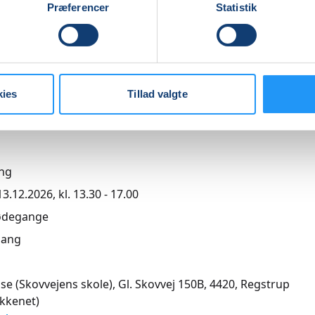
Præferencer
Statistik
,00
kies
Tillad valgte
r
ng
.12.2026, kl. 13.30 - 17.00
ødegange
ang
øse (Skovvejens skole), Gl. Skovvej 150B, 4420
, Regstrup
kkenet)