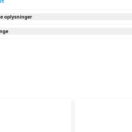
rt
ke oplysninger
nge