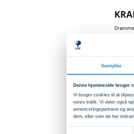
KRA
Drømmer 
du at la
Måske øn
fra bund
samling t
Samtykke
Læs me
Denne hjemmeside bruger c
Vi bruger cookies til at tilpas
vores trafik. Vi deler også 
Betal med
annonceringspartnere og anal
dem, eller som de har indsaml
Samtykkevalg