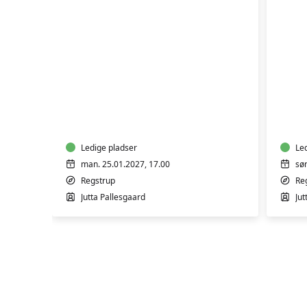
SURDEJSKURSUS
FAS
Ledige pladser
Le
man. 25.01.2027, 17.00
sø
Regstrup
Re
Jutta Pallesgaard
Jut