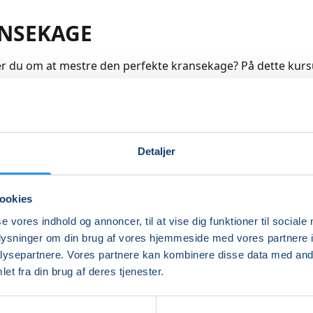
NSEKAGE
du om at mestre den perfekte kransekage? På dette kurs
ve lækker saftig kransekage fra bunden
sker du at prøve kræfter med et flot og klassisk kranseka
en. Vi gennemgår kransekagemasse, formning af ringe, b
il et stabilt tårn.
Detaljer
re
ookies
se vores indhold og annoncer, til at vise dig funktioner til sociale
Indlæser frie pladser...
oplysninger om din brug af vores hjemmeside med vores partnere i
ysepartnere. Vores partnere kan kombinere disse data med andr
et fra din brug af deres tjenester.