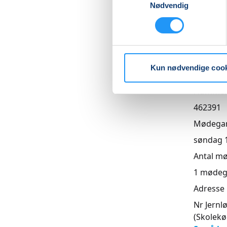
Nødvendig
Priser
Almen
DKK 275
Kun nødvendige coo
Info
Numme
462391
Mødega
søndag 13
Antal m
1
mødeg
Adresse
Nr Jernl
(Skolekø