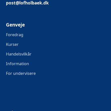
post@lofholbaek.dk
Genveje
Foredrag
Kurser
Handelsvilkår
Information
For undervisere