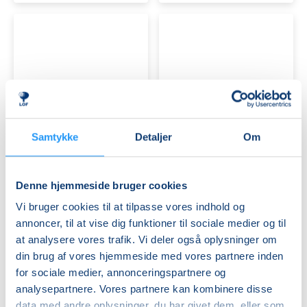
KRANSEKAGE
JULESMÅKAGER
Samtykke
Detaljer
Om
Ledige pladser
Ledige pladser
søn. 13.12.2026, 13.30
søn. 13.12.2026, 10.00
Denne hjemmeside bruger cookies
Regstrup
Regstrup
Vi bruger cookies til at tilpasse vores indhold og
Jutta Pallesgaard
Jutta Pallesgaard
annoncer, til at vise dig funktioner til sociale medier og til
at analysere vores trafik. Vi deler også oplysninger om
din brug af vores hjemmeside med vores partnere inden
for sociale medier, annonceringspartnere og
analysepartnere. Vores partnere kan kombinere disse
data med andre oplysninger, du har givet dem, eller som