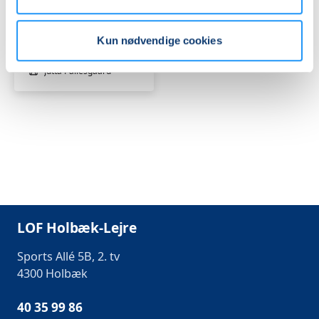
Ledige pladser
søn. 31.01.2027, 13.30
Kun nødvendige cookies
Regstrup
Jutta Pallesgaard
LOF Holbæk-Lejre
Sports Allé 5B, 2. tv
4300 Holbæk
40 35 99 86