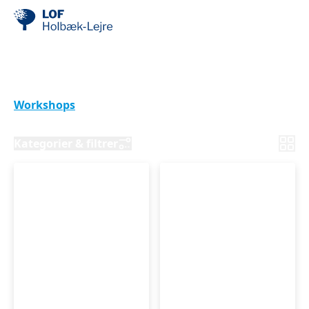
Mad og søde sager
Workshops
Mad og søde sager
Kategorier & filtrer
SURDEJ
FOR
SURDEJSBAGNING
BEGYNDERE