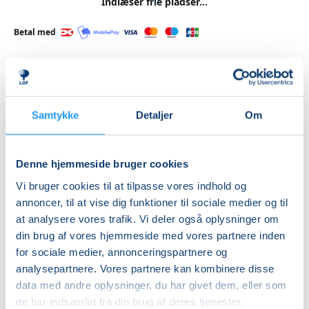
Indlæser frie pladser...
Betal med
Priser
Samtykke
Detaljer
Om
Almen
DKK 275,00
Denne hjemmeside bruger cookies
+8 år - ekstra kun iflg
Vi bruger cookies til at tilpasse vores indhold og
med voksen
annoncer, til at vise dig funktioner til sociale medier og til
DKK 70,00
at analysere vores trafik. Vi deler også oplysninger om
din brug af vores hjemmeside med vores partnere inden
Info
for sociale medier, annonceringspartnere og
analysepartnere. Vores partnere kan kombinere disse
Nummer
data med andre oplysninger, du har givet dem, eller som
462390
de har indsamlet fra din brug af deres tjenester.