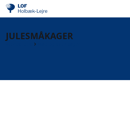
JULESMÅKAGER
Workshops
Mad og søde sager