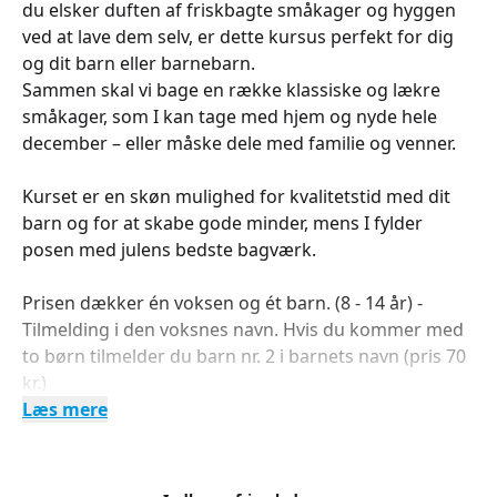
du elsker duften af friskbagte småkager og hyggen
ved at lave dem selv, er dette kursus perfekt for dig
og dit barn eller barnebarn.
Sammen skal vi bage en række klassiske og lækre
småkager, som I kan tage med hjem og nyde hele
december – eller måske dele med familie og venner.
Kurset er en skøn mulighed for kvalitetstid med dit
barn og for at skabe gode minder, mens I fylder
posen med julens bedste bagværk.
Prisen dækker én voksen og ét barn. (8 - 14 år) -
Tilmelding i den voksnes navn. Hvis du kommer med
to børn tilmelder du barn nr. 2 i barnets navn (pris 70
kr.)
Læs mere