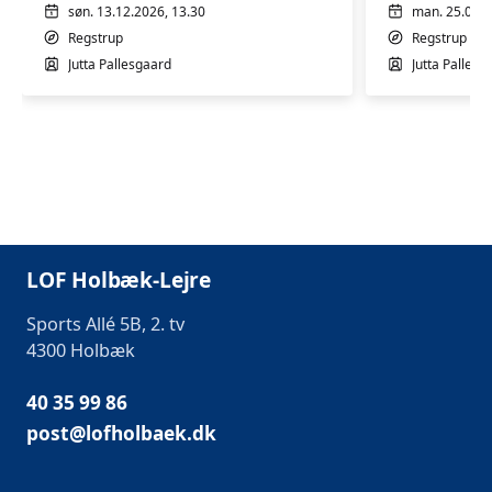
søn. 13.12.2026, 13.30
man. 25.01.2
Regstrup
Regstrup
Jutta Pallesgaard
Jutta Pallesg
LOF Holbæk-Lejre
Sports Allé 5B, 2. tv
4300 Holbæk
40 35 99 86
post@lofholbaek.dk