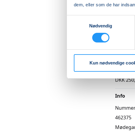
dem, eller som de har indsaml
Samtykkevalg
Nødvendig
Betal med
Priser
Kun nødvendige coo
Almen
DKK 250
Info
Numme
462375
Mødega