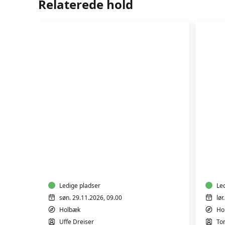
Relaterede hold
FIN
DIN
AKTIEKURSUS
RØ
Ledige pladser
Le
søn. 29.11.2026, 09.00
lør
Holbæk
Ho
Uffe Dreiser
To