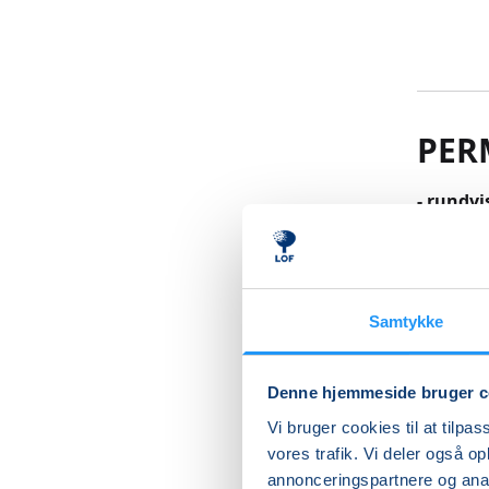
PER
- rundv
Kom med 
Cathrine
for at s
Samtykke
planter 
fungerer
Denne hjemmeside bruger c
Medbring
Vi bruger cookies til at tilpas
Læs me
vores trafik. Vi deler også 
annonceringspartnere og anal