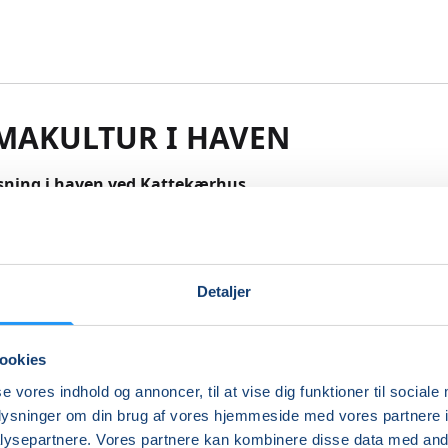
MAKULTUR I HAVEN
isning i haven ved Kattekærhus
på rundvisning i skovhaven på Orø.
 giver en rundvisning i skovhaven og undervejs har man m
Detaljer
mage på urter og frugter. Du får en præsentation af de flerå
og skovhavens struktur og bliver klogere på hvordan perm
.
ookies
 praktisk tøj og nysgerrighed!
se vores indhold og annoncer, til at vise dig funktioner til sociale
re
oplysninger om din brug af vores hjemmeside med vores partnere i
ysepartnere. Vores partnere kan kombinere disse data med andr