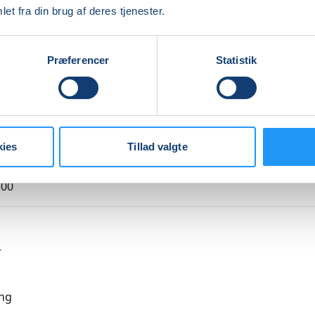
et fra din brug af deres tjenester.
Indlæser frie pladser...
Præferencer
Statistik
kies
Tillad valgte
,00
r
ng