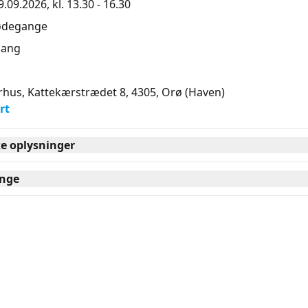
.09.2026, kl. 13.30 - 16.30
ødegange
ang
hus, Kattekærstrædet 8, 4305
, Orø
(Haven)
rt
ke oplysninger
nge