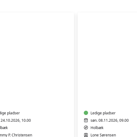
D
E
FØRSTEHJÆLP
DDER
KØREKORT
dige pladser
Ledige pladser
. 24.10.2026, 10.00
søn. 08.11.2026, 09.00
lbæk
Holbæk
mmy P. Christensen
Lone Sørensen