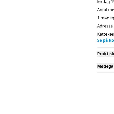
lørdag 19
Antal m
1
mødeg
Adresse
Kattekær
Se på ko
Praktis
Mødega