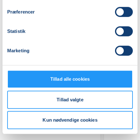
(Lokale 1)
Præferencer
Se på kort
Praktiske oplysninger
Statistik
Mødegange
Marketing
Tillad alle cookies
Tillad valgte
Relaterede hold
Kun nødvendige cookies