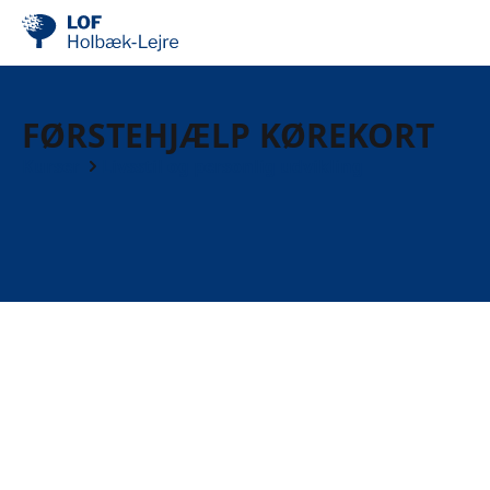
FØRSTEHJÆLP KØREKORT
Kurser
Livsstil og personlig udvikling