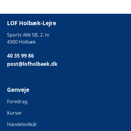
LOF Holbæk-Lejre
Sports Allé 5B, 2. tv
4300 Holbæk
40 35 99 86
post@lofholbaek.dk
Genveje
Foredrag
Kurser
Handelsvilkår