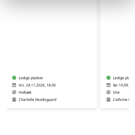
LÆR
PERMAKU
AT
I
LÆGGE
HAVEN
EN
NATURLIG
Ledige pladser
Ledige plads
MAKEUP
tirs. 24.11.2026, 18.00
lør. 19.09.20
Holbæk
Orø
Charlotte Munksgaard
Cathrine Doll