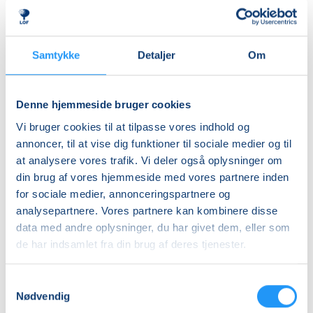
Priser
Samtykke
Detaljer
Om
Almen
DKK 595,00
Denne hjemmeside bruger cookies
Info
Vi bruger cookies til at tilpasse vores indhold og
annoncer, til at vise dig funktioner til sociale medier og til
Nummer
at analysere vores trafik. Vi deler også oplysninger om
462258A
din brug af vores hjemmeside med vores partnere inden
for sociale medier, annonceringspartnere og
Mødegang
analysepartnere. Vores partnere kan kombinere disse
søndag 08.11.2026, kl. 09.00 - 17.00
data med andre oplysninger, du har givet dem, eller som
Antal mødegange
de har indsamlet fra din brug af deres tjenester.
1
mødegang
Samtykkevalg
Adresse
Nødvendig
LOF Holbæk-Lejre, Sports Allè 5B, 2 TV, 4300
, Holbæk