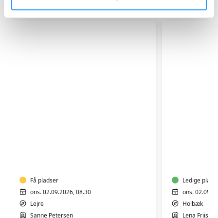
Relaterede hold
LEJRE
YIN
-
YANG
MORGEN
YOGA
YOGA
Få pladser
Ledige plads
ons. 02.09.2026, 08.30
ons. 02.09.2
Lejre
Holbæk
Sanne Petersen
Lena Friis L