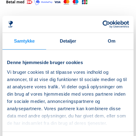
Betal med
Priser
Samtykke
Detaljer
Om
Hensyntagende
undervisning
DKK 1.250,00
Denne hjemmeside bruger cookies
Vi bruger cookies til at tilpasse vores indhold og
Info
annoncer, til at vise dig funktioner til sociale medier og til
at analysere vores trafik. Vi deler også oplysninger om
Nummer
din brug af vores hjemmeside med vores partnere inden
462155
for sociale medier, annonceringspartnere og
Første mødegang
analysepartnere. Vores partnere kan kombinere disse
data med andre oplysninger, du har givet dem, eller som
mandag 24.08.2026, kl. 15.30 - 17.00
de har indsamlet fra din brug af deres tjenester.
Sidste mødegang