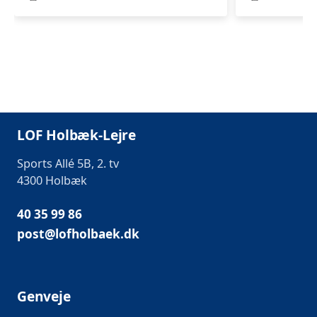
LOF Holbæk-Lejre
Sports Allé 5B, 2. tv
4300 Holbæk
40 35 99 86
post@lofholbaek.dk
Genveje