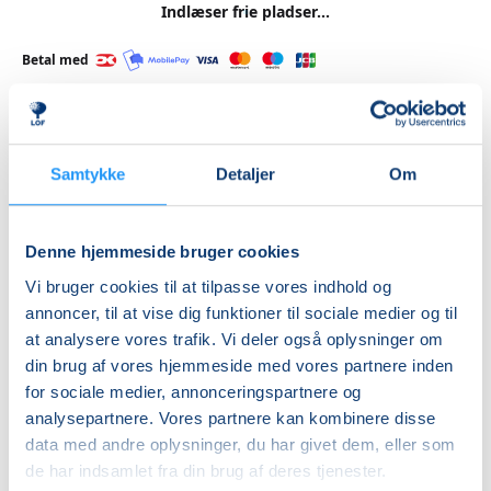
Indlæser frie pladser...
Betal med
Priser
Samtykke
Detaljer
Om
Almen
DKK 1.475,00
Denne hjemmeside bruger cookies
Vi bruger cookies til at tilpasse vores indhold og
Info
annoncer, til at vise dig funktioner til sociale medier og til
at analysere vores trafik. Vi deler også oplysninger om
Nummer
din brug af vores hjemmeside med vores partnere inden
462150
for sociale medier, annonceringspartnere og
Første mødegang
analysepartnere. Vores partnere kan kombinere disse
data med andre oplysninger, du har givet dem, eller som
fredag 21.08.2026, kl. 09.00 - 10.30
de har indsamlet fra din brug af deres tjenester.
Sidste mødegang