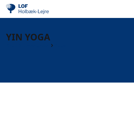
YIN YOGA
Krop & bevægelse
Yoga