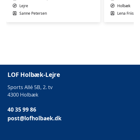
Lejre
Holbæk
Sanne Petersen
Lena Friis L
LOF Holbæk-Lejre
Sports Allé 5B, 2. tv
4300 Holbæk
40 35 99 86
post@lofholbaek.dk