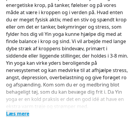
energetiske krop, på tanker, følelser og på vores
måde at være i kroppen og i verden på. Hvad enten
du er meget fysisk aktiv, med en stiv og spændt krop
eller om det er tanker, bekymringer og stress, som
fylder hos dig vil Yin yoga kunne hjælpe dig med at
finde balance i krop og sind. Vi vil arbejde med lange
dybe stræk af kroppens bindevæv, primært i
siddende eller liggende stillinger, der holdes i 3-8 min.
Yin yoga kan virke yders beroligende på
nervesystemet og kan medvirke til at afhjælpe stress,
angst, depression, overbelastning og give forøget ro
og afspænding. Kom som du er og medbring blot
behageligt tøj, som du kan bevæge dig frit i. Da Yin
yoga er en kold praksis er det en god idé at have en
ekstra varm trøje og strømper med.
Læs mere