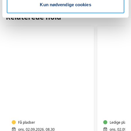
Kun nødvendige cookies
Relaterede hold
LEJRE
YIN
-
YANG
MORGEN
YOGA
YOGA
Få pladser
Ledige plads
ons. 02.09.2026, 08.30
ons. 02.09.2