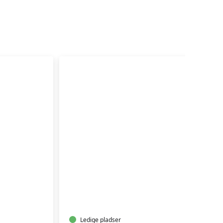
SKI-
TRÆNING
MED
YOGA
Ledige pladser