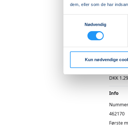
dem, eller som de har indsaml
Samtykkevalg
Nødvendig
Betal med
Priser
Kun nødvendige coo
Hensynt
DKK 1.29
Info
Numme
462170
Første 