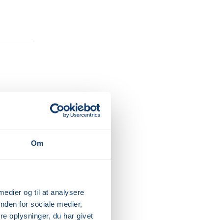
 og har
grundigt
e
Om
l dine
rer
nce.
g med
 medier og til at analysere
nden for sociale medier,
e oplysninger, du har givet