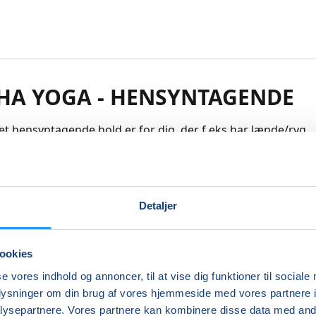
HA YOGA - HENSYNTAGENDE
et hensyntagende hold er for dig, der f.eks.har lænde/ryg
r, skulderproblemer, eller andre udfordringer/skavanker –
 blidere yoga og individuel tilpasning af de traditionelle
linger. Tempoet er roligt, vi går langsomt frem og arbejder 
rmning af muskler og led. Efterhånden som du bliver mer
Detaljer
vil sværhedsgraden øges – selvfølgelig under hensyntagen ti
le begrænsninger. De blide yogaøvelser styrker og stabilise
i din krop, forbedrer bevægelighed, kropsholdning og bala
ookies
g afsluttes der med en lang afspænding. Tidligere erfarin
se vores indhold og annoncer, til at vise dig funktioner til sociale
ikke nødvendig.
oplysninger om din brug af vores hjemmeside med vores partnere i
re
ysepartnere. Vores partnere kan kombinere disse data med andr