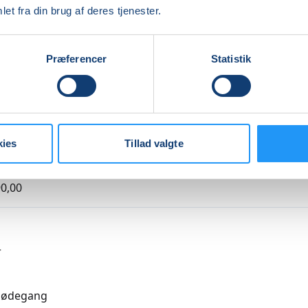
et fra din brug af deres tjenester.
Indlæser frie pladser...
Præferencer
Statistik
kies
Tillad valgte
agende undervisning
0,00
r
mødegang