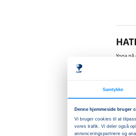
HAT
Yoga på 
probleme
behov for
yogastil
med opva
Samtykke
trænet, 
eventuel
muskler 
Denne hjemmeside bruger c
Hver gan
Vi bruger cookies til at tilpas
yoga er 
vores trafik. Vi deler også 
Læs me
annonceringspartnere og anal