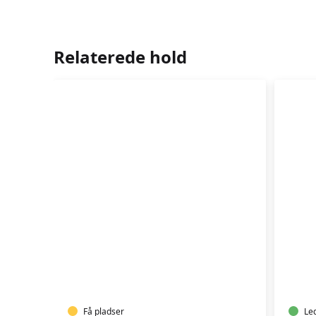
Relaterede hold
LEJRE
-
YIN
MORGEN
YA
YOGA
YO
Få pladser
Le