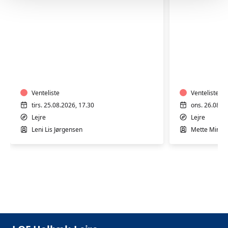
TRÆNING
TRÆNIN
I
I
VARMTVAND
VARMTV
Venteliste
Venteliste
tirs. 25.08.2026, 17.30
ons. 26.08.2
Lejre
Lejre
Leni Lis Jørgensen
Mette Minor