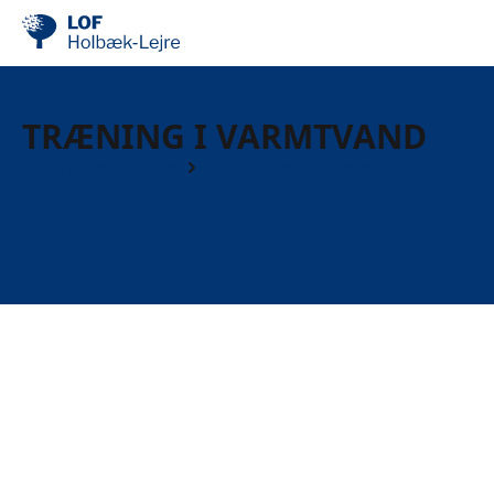
TRÆNING I VARMTVAND
Krop & bevægelse
Varmtvandstræning