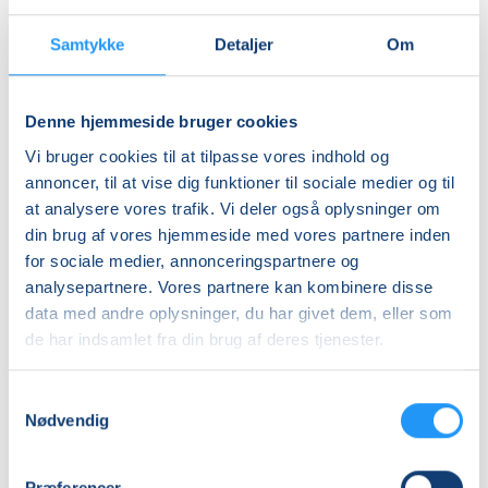
Info
Samtykke
Detaljer
Om
Nummer
Denne hjemmeside bruger cookies
462287
Vi bruger cookies til at tilpasse vores indhold og
Første mødegang
annoncer, til at vise dig funktioner til sociale medier og til
onsdag 26.08.2026, kl. 17.30 - 18.15
at analysere vores trafik. Vi deler også oplysninger om
Sidste mødegang
din brug af vores hjemmeside med vores partnere inden
for sociale medier, annonceringspartnere og
onsdag 16.12.2026, kl. 17.30 - 18.15
analysepartnere. Vores partnere kan kombinere disse
Antal mødegange
data med andre oplysninger, du har givet dem, eller som
16
mødegange
de har indsamlet fra din brug af deres tjenester.
Adresse
Samtykkevalg
Center Bøgebakken, Bøgebakken 1, 4320
, Lejre
Nødvendig
(Bassin)
Se på kort
Præferencer