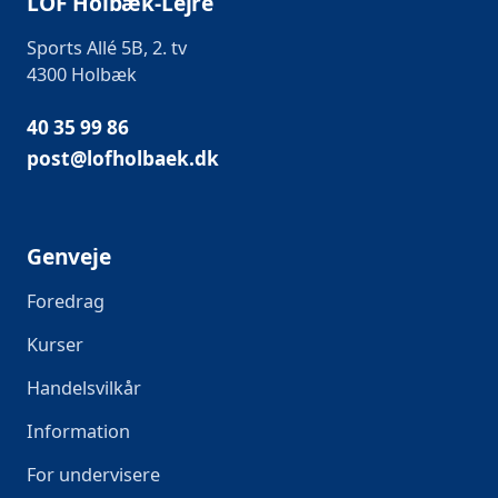
LOF Holbæk-Lejre
Sports Allé 5B, 2. tv
4300 Holbæk
40 35 99 86
post@lofholbaek.dk
Genveje
Foredrag
Kurser
Handelsvilkår
Information
For undervisere