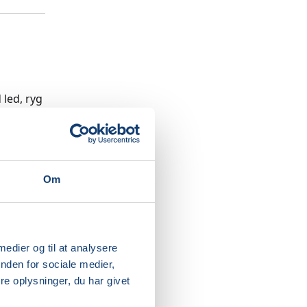
led, ryg
ig større
lv have
Om
 medier og til at analysere
nden for sociale medier,
e oplysninger, du har givet