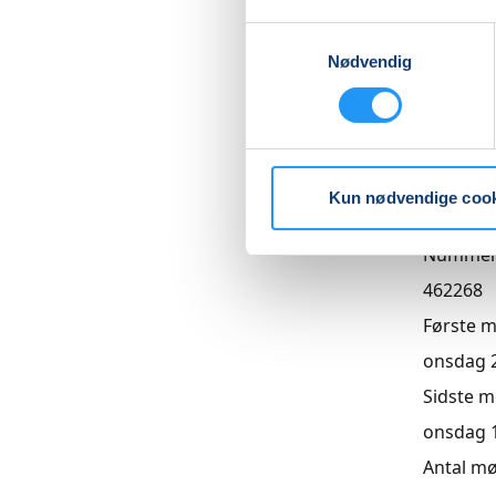
Samtykkevalg
Nødvendig
Priser
Hensynt
DKK 880
Kun nødvendige coo
Info
Numme
462268
Første 
onsdag 26
Sidste 
onsdag 16
Antal m