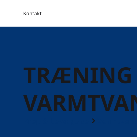
Kontakt
TRÆNING 
VARMTVA
Krop & bevægelse
Varmtvand