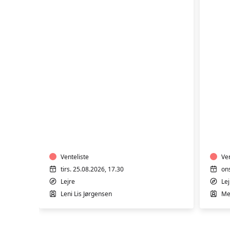
TRÆNING
TR
I
I
VARMTVAND
VA
Venteliste
Ven
tirs. 25.08.2026, 17.30
on
Lejre
Lej
Leni Lis Jørgensen
Me