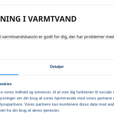
NING I VARMTVAND
i varmtvandsbassin er godt for dig, der har problemer med 
skler. Træning i vand er skånsom og vandets opdrift giver d
esfrihed end du har på land.
skal kunne klare dig selv med bad og omklædning (eller se
Detaljer
per med)
re
ookies
se vores indhold og annoncer, til at vise dig funktioner til sociale
Indlæser frie pladser...
oplysninger om din brug af vores hjemmeside med vores partnere i
ysepartnere. Vores partnere kan kombinere disse data med andr
et fra din brug af deres tjenester.