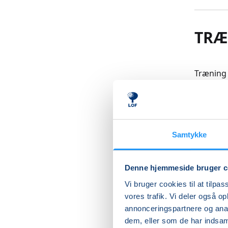
TRÆ
Træning 
eller mu
bevægels
OBS! Du 
en hjæl
Samtykke
Læs me
Denne hjemmeside bruger c
Vi bruger cookies til at tilpas
vores trafik. Vi deler også 
annonceringspartnere og anal
Betal med
dem, eller som de har indsaml