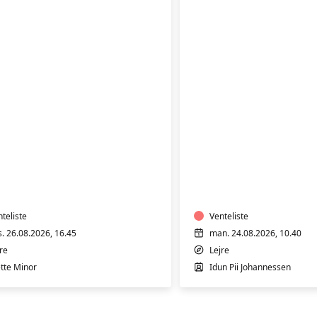
ÆNING
TRÆNING
I
RMTVAND
VARMTVAND
teliste
Venteliste
s. 26.08.2026, 16.45
man. 24.08.2026, 10.40
re
Lejre
tte Minor
Idun Pii Johannessen