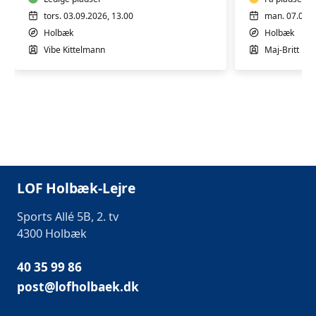
HENSYNT
tors. 03.09.2026, 13.00
man. 07.09.2
Holbæk
Holbæk
Vibe Kittelmann
Maj-Britt Fa
LOF Holbæk-Lejre
Sports Allé 5B, 2. tv
4300 Holbæk
40 35 99 86
post@lofholbaek.dk