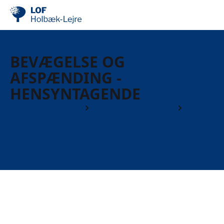
BEVÆGELSE OG
AFSPÆNDING -
HENSYNTAGENDE
Krop & bevægelse
Hensyntagende hold
Yoga