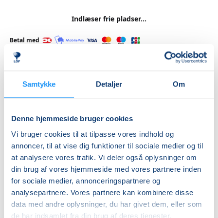
Indlæser frie pladser...
Betal med
Samtykke
Detaljer
Om
Priser
Hensyntagende
undervisning
Denne hjemmeside bruger cookies
Vi bruger cookies til at tilpasse vores indhold og
DKK 1.240,00
annoncer, til at vise dig funktioner til sociale medier og til
at analysere vores trafik. Vi deler også oplysninger om
Info
din brug af vores hjemmeside med vores partnere inden
Nummer
for sociale medier, annonceringspartnere og
analysepartnere. Vores partnere kan kombinere disse
462251
data med andre oplysninger, du har givet dem, eller som
Første mødegang
de har indsamlet fra din brug af deres tjenester.