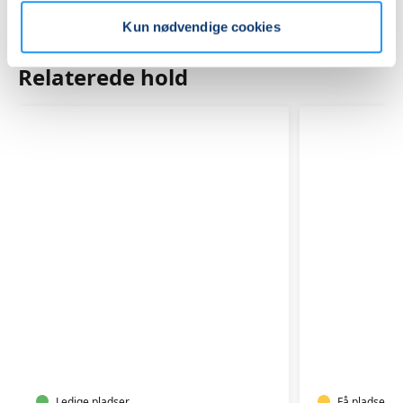
Kun nødvendige cookies
Relaterede hold
AFSPÆN
YOGA
OG
BEVÆGEL
-
Ledige pladser
Få pladser