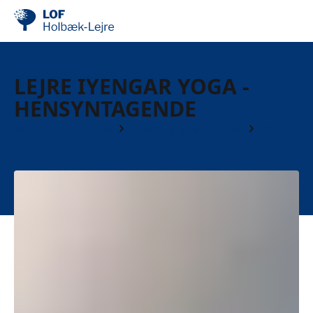
LEJRE IYENGAR YOGA -
HENSYNTAGENDE
Krop & bevægelse
Hensyntagende hold
Yoga