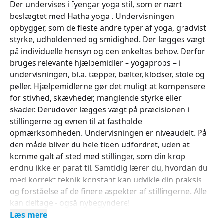
Der undervises i Iyengar yoga stil, som er nært
beslægtet med Hatha yoga . Undervisningen
opbygger, som de fleste andre typer af yoga, gradvist
styrke, udholdenhed og smidighed. Der lægges vægt
på individuelle hensyn og den enkeltes behov. Derfor
bruges relevante hjælpemidler – yogaprops – i
undervisningen, bl.a. tæpper, bælter, klodser, stole og
pøller. Hjælpemidlerne gør det muligt at kompensere
for stivhed, skævheder, manglende styrke eller
skader. Derudover lægges vægt på præcisionen i
stillingerne og evnen til at fastholde
opmærksomheden. Undervisningen er niveaudelt. På
den måde bliver du hele tiden udfordret, uden at
komme galt af sted med stillinger, som din krop
endnu ikke er parat til. Samtidig lærer du, hvordan du
med korrekt teknik konstant kan udvikle din praksis
og forståelse af de finere aspekter af stillingerne. Alle
kan deltage - også nybegyndere!
Læs mere