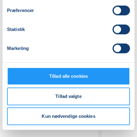
Regstrup
(Skolekøkkenet)
Præferencer
Se på kort
Praktiske oplysninger
Statistik
Mødegange
Marketing
Tillad alle cookies
Tillad valgte
Relaterede hold
Kun nødvendige cookies