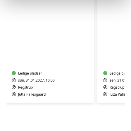
FASTELAVNSBOLLER
CROISSA
Ledige pladser
Ledige plads
søn. 31.01.2027, 10.00
søn. 31.01.2
Regstrup
Regstrup
Jutta Pallesgaard
Jutta Pallesg