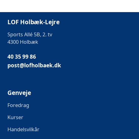
LOF Holbæk-Lejre
Sports Allé 5B, 2. tv
4300 Holbæk
40 35 99 86
post@lofholbaek.dk
Genveje
Foredrag
Kurser
Handelsvilkår