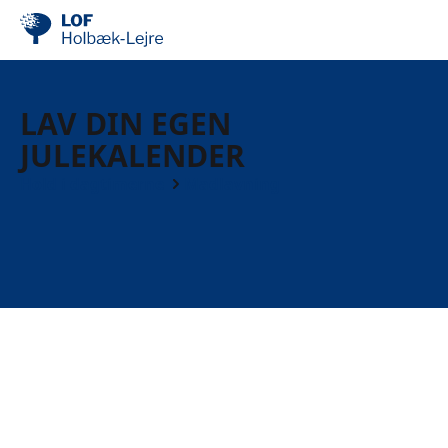
LAV DIN EGEN
JULEKALENDER
Hold i dagtimerne
Madlavning