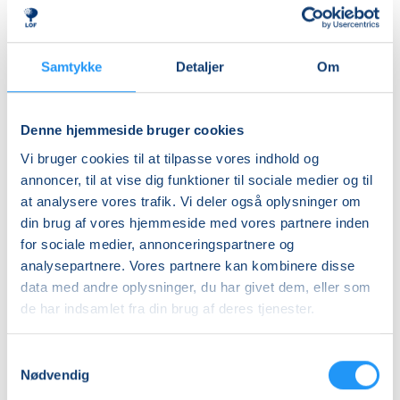
Almen
DKK 320,00
+8 år - ekstra kun iflg
Samtykke
Detaljer
Om
med voksen
DKK 70,00
Denne hjemmeside bruger cookies
Info
Vi bruger cookies til at tilpasse vores indhold og
annoncer, til at vise dig funktioner til sociale medier og til
Nummer
at analysere vores trafik. Vi deler også oplysninger om
462387
din brug af vores hjemmeside med vores partnere inden
for sociale medier, annonceringspartnere og
Mødegang
analysepartnere. Vores partnere kan kombinere disse
søndag 29.11.2026, kl. 10.00 - 13.30
data med andre oplysninger, du har givet dem, eller som
Antal mødegange
de har indsamlet fra din brug af deres tjenester.
1
mødegang
Samtykkevalg
Adresse
Nødvendig
Nr Jernløse (Skovvejens skole), Gl. Skovvej 150B, 4420
,