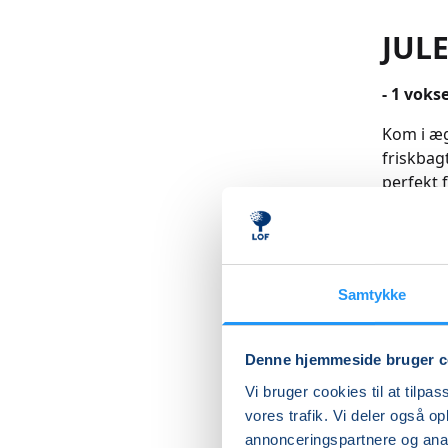
JUL
- 1 voks
Kom i æg
friskbag
perfekt 
Sammen s
med hjem
Kurset e
Samtykke
gode min
Prisen d
Denne hjemmeside bruger c
navn. Hv
Vi bruger cookies til at tilpas
(pris 70 k
vores trafik. Vi deler også 
Læs me
annonceringspartnere og anal