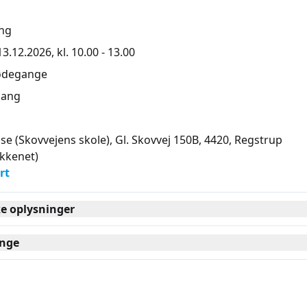
ng
.12.2026, kl. 10.00 - 13.00
ødegange
ang
øse (Skovvejens skole), Gl. Skovvej 150B, 4420
, Regstrup
kkenet)
rt
ke oplysninger
nge