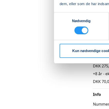
dem, eller som de har indsaml
Samtykkevalg
Nødvendig
Betal med
Priser
Kun nødvendige coo
Almen
DKK 275
+8 år - 
DKK 70,
Info
Numme