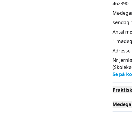
462390
Mødega
søndag 13
Antal m
1
mødeg
Adresse
Nr Jernl
(Skolekø
Se på ko
Praktis
Mødega