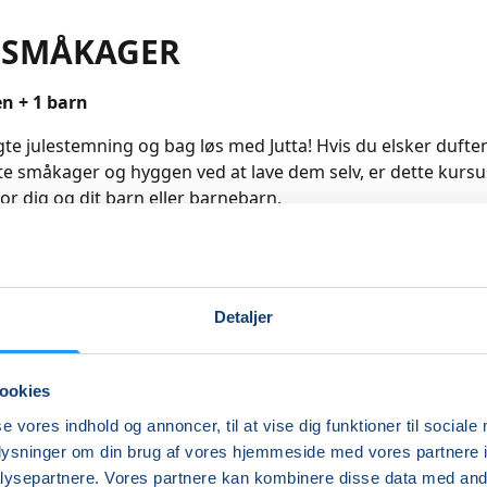
ESMÅKAGER
en + 1 barn
te julestemning og bag løs med Jutta! Hvis du elsker duften
te småkager og hyggen ved at lave dem selv, er dette kursu
for dig og dit barn eller barnebarn.
kal vi bage en række klassiske og lækre småkager, som I 
 og nyde hele december – eller måske dele med familie og
r en skøn mulighed for kvalitetstid med dit barn og for at 
Detaljer
der, mens I fylder posen med julens bedste bagværk.
ækker én voksen og ét barn. (8 - 14 år) - Tilmelding i den vo
ookies
is du kommer med to børn tilmelder du barn nr. 2 i barnets
se vores indhold og annoncer, til at vise dig funktioner til sociale
r.)
oplysninger om din brug af vores hjemmeside med vores partnere i
re
ysepartnere. Vores partnere kan kombinere disse data med andr