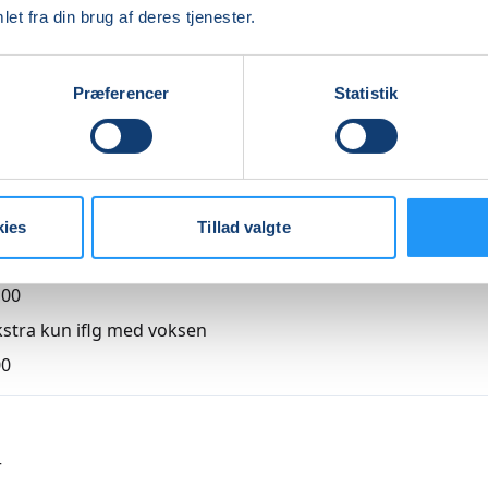
et fra din brug af deres tjenester.
Indlæser frie pladser...
Præferencer
Statistik
kies
Tillad valgte
,00
ekstra kun iflg med voksen
00
r