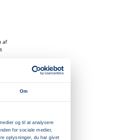
 af
s
kan tage
 venner.
skabe
Om
ksnes
 navn
 medier og til at analysere
nden for sociale medier,
e oplysninger, du har givet