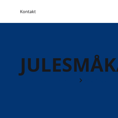
Kontakt
JULESMÅK
Hold i dagtimerne
Madlavnin