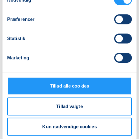
Adresse
Nr Jernløse (Skovvejens skole), Gl. Skovvej 150B, 4420
,
Præferencer
Regstrup
(Skolekøkkenet)
Se på kort
Statistik
Praktiske oplysninger
Marketing
Mødegange
Tillad alle cookies
Tillad valgte
Relaterede hold
Kun nødvendige cookies