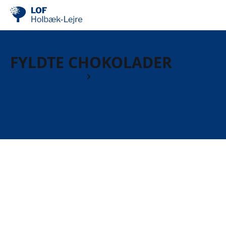
FYLDTE CHOKOLADER
Hold i dagtimerne
Madlavning