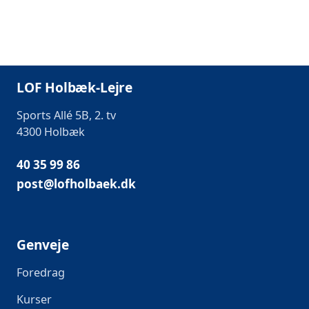
LOF Holbæk-Lejre
Sports Allé 5B, 2. tv
4300 Holbæk
40 35 99 86
post@lofholbaek.dk
Genveje
Foredrag
Kurser