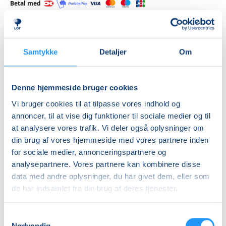
Betal med
Samtykke
Detaljer
Om
Priser
Almen
Denne hjemmeside bruger cookies
DKK 365,00
Vi bruger cookies til at tilpasse vores indhold og
Info
annoncer, til at vise dig funktioner til sociale medier og til
at analysere vores trafik. Vi deler også oplysninger om
Nummer
din brug af vores hjemmeside med vores partnere inden
462386
for sociale medier, annonceringspartnere og
analysepartnere. Vores partnere kan kombinere disse
Mødegang
data med andre oplysninger, du har givet dem, eller som
søndag 29.11.2026, kl. 14.00 - 18.00
de har indsamlet fra din brug af deres tjenester.
Antal mødegange
Samtykkevalg
1
mødegang
Nødvendig