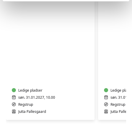
FASTELAVNSBOLLER
CROISSA
Ledige pladser
Ledige plads
søn. 31.01.2027, 10.00
søn. 31.01.2
Regstrup
Regstrup
Jutta Pallesgaard
Jutta Pallesg