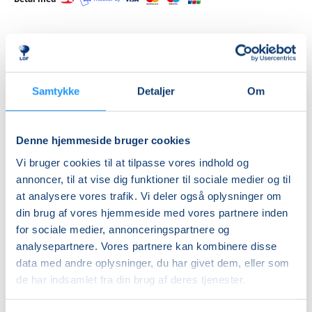
Priser
Samtykke
Detaljer
Om
Almen
DKK 1.550,00
Denne hjemmeside bruger cookies
Info
Vi bruger cookies til at tilpasse vores indhold og
annoncer, til at vise dig funktioner til sociale medier og til
Nummer
at analysere vores trafik. Vi deler også oplysninger om
462365
din brug af vores hjemmeside med vores partnere inden
Første mødegang
for sociale medier, annonceringspartnere og
analysepartnere. Vores partnere kan kombinere disse
lørdag 31.10.2026, kl. 10.00 - 15.00
data med andre oplysninger, du har givet dem, eller som
Sidste mødegang
de har indsamlet fra din brug af deres tjenester.
søndag 01.11.2026, kl. 10.00 - 15.00