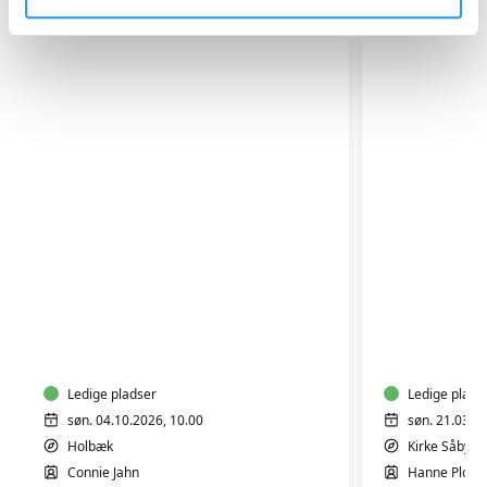
Relaterede hold
LAV
FORÅR/P
DIN
-
EGEN
BLOMSTE
LAMPESKÆRM
Ledige pladser
Ledige plads
søn. 04.10.2026, 10.00
søn. 21.03.2
Holbæk
Kirke Såby
Connie Jahn
Hanne Ploug