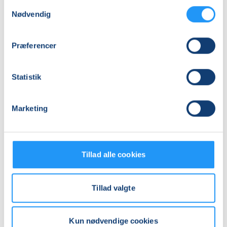
Antal mødegange
Samtykkevalg
Nødvendig
2
mødegange
Adresse
Præferencer
Kulturkasernen, Kasernevej 43, 4300
, Holbæk
(Paletten)
Se på kort
Statistik
Praktiske oplysninger
Marketing
Mødegange
Tillad alle cookies
Tillad valgte
Kun nødvendige cookies