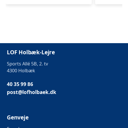
LOF Holbæk-Lejre
Sports Allé 5B, 2. tv
4300 Holbæk
40 35 99 86
post@lofholbaek.dk
Genveje