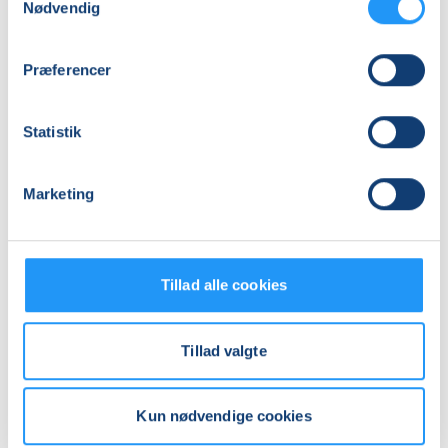
Nødvendig
Adresse
LOF Holbæk-Lejre, Sports Allè 5B, 2 TV, 4300
, Holbæk
Præferencer
(Lokale 5)
Se på kort
Statistik
Praktiske oplysninger
Marketing
Mødegange
Tillad alle cookies
Tillad valgte
Relaterede hold
Kun nødvendige cookies