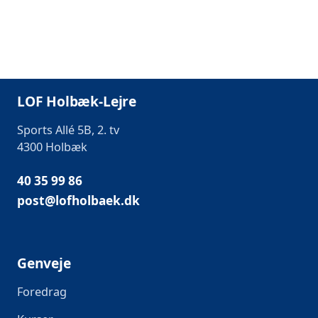
LOF Holbæk-Lejre
Sports Allé 5B, 2. tv
4300 Holbæk
40 35 99 86
post@lofholbaek.dk
Genveje
Foredrag