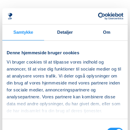
Priser
Almen
Samtykke
Detaljer
Om
DKK 365,00
Info
Denne hjemmeside bruger cookies
Vi bruger cookies til at tilpasse vores indhold og
Nummer
annoncer, til at vise dig funktioner til sociale medier og til
471323
at analysere vores trafik. Vi deler også oplysninger om
Første mødegang
din brug af vores hjemmeside med vores partnere inden
for sociale medier, annonceringspartnere og
søndag 31.01.2027, kl. 12.30 - 14.30
analysepartnere. Vores partnere kan kombinere disse
Sidste mødegang
data med andre oplysninger, du har givet dem, eller som
søndag 07.02.2027, kl. 12.30 - 14.30
de har indsamlet fra din brug af deres tjenester.
Antal mødegange
Samtykkevalg
2
mødegange