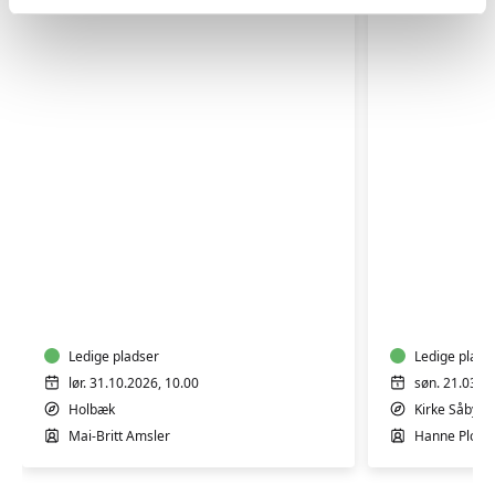
FORÅR/P
SILKETRYK
-
BLOMSTE
Ledige pladser
Ledige plads
lør. 31.10.2026, 10.00
søn. 21.03.2
Holbæk
Kirke Såby
Mai-Britt Amsler
Hanne Ploug