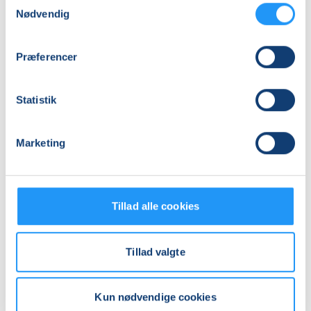
Nødvendig
1
mødegang
Adresse
Præferencer
Hanne Ploug (privatadresse), Acacievej 7, 4060
, Kirke
Såby
(Lokale)
Se på kort
Statistik
Praktiske oplysninger
Marketing
Mødegange
Tillad alle cookies
Tillad valgte
Relaterede hold
Kun nødvendige cookies