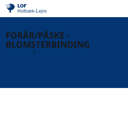
FORÅR/PÅSKE -
BLOMSTERBINDING
Workshops
Kreative kurser