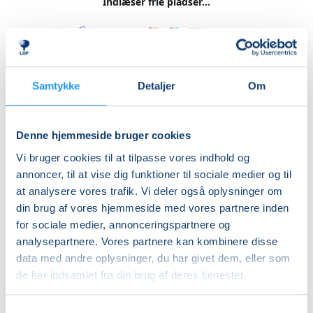
Indlæser frie pladser...
Betal med
Samtykke
Detaljer
Om
Priser
Almen
Denne hjemmeside bruger cookies
DKK 475,00
Vi bruger cookies til at tilpasse vores indhold og
annoncer, til at vise dig funktioner til sociale medier og til
Info
at analysere vores trafik. Vi deler også oplysninger om
din brug af vores hjemmeside med vores partnere inden
Nummer
for sociale medier, annonceringspartnere og
471377
analysepartnere. Vores partnere kan kombinere disse
data med andre oplysninger, du har givet dem, eller som
Mødegang
de har indsamlet fra din brug af deres tjenester.
søndag 21.03.2027, kl. 10.00 - 16.00
Antal mødegange
Samtykkevalg