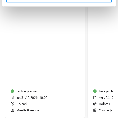
LAV
SILKETRYK
DIN
EGEN
LAMPES
Ledige pladser
Ledige plads
lør. 31.10.2026, 10.00
søn. 04.10.2
Holbæk
Holbæk
Mai-Britt Amsler
Connie Jahn