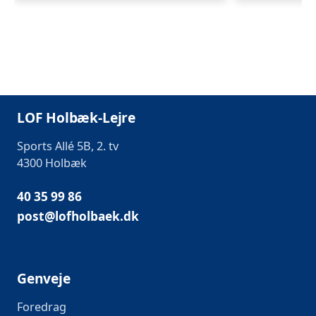
LOF Holbæk-Lejre
Sports Allé 5B, 2. tv
4300 Holbæk
40 35 99 86
post@lofholbaek.dk
Genveje
Foredrag