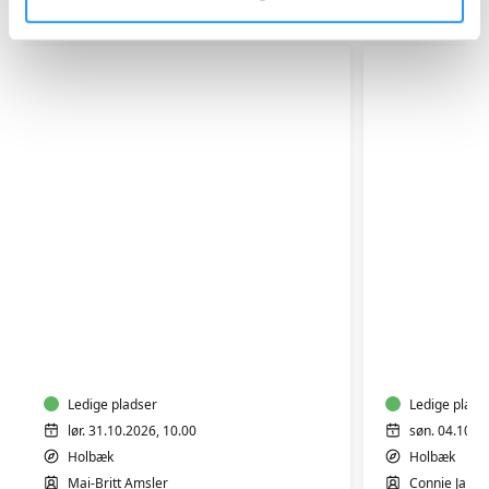
Relaterede hold
LAV
SILKETRYK
DIN
EGEN
LAMPES
Ledige pladser
Ledige plads
lør. 31.10.2026, 10.00
søn. 04.10.2
Holbæk
Holbæk
Mai-Britt Amsler
Connie Jahn