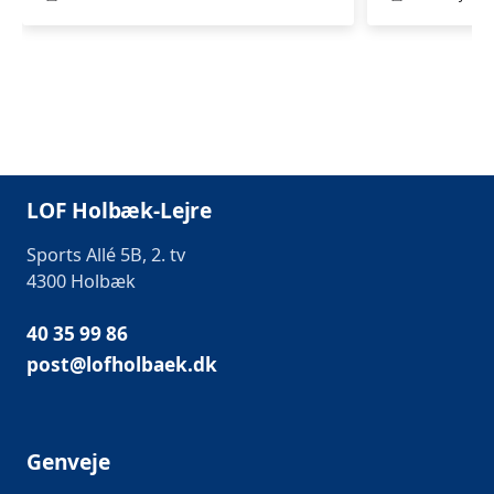
LOF Holbæk-Lejre
Sports Allé 5B, 2. tv
4300 Holbæk
40 35 99 86
post@lofholbaek.dk
Genveje