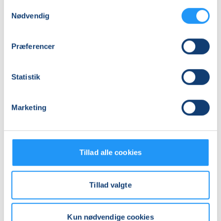
Samtykkevalg
Antal mødegange
Nødvendig
2
mødegange
Adresse
Præferencer
LOF Holbæk-Lejre, Sports Allè 5B, 2 TV, 4300
, Holbæk
(Lokale 5)
Statistik
Se på kort
Praktiske oplysninger
Marketing
Mødegange
Tillad alle cookies
Tillad valgte
Kun nødvendige cookies