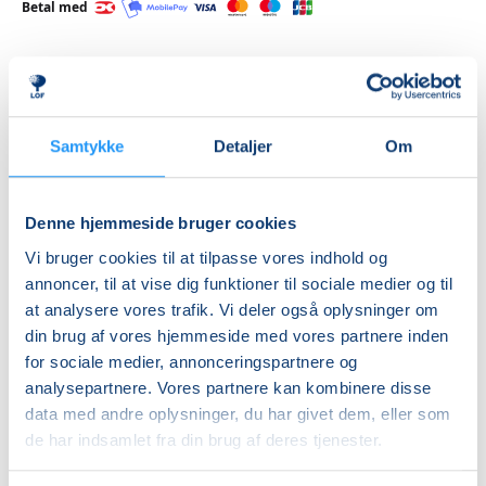
Betal med
Priser
Samtykke
Detaljer
Om
Almen
DKK 365,00
Denne hjemmeside bruger cookies
Info
Vi bruger cookies til at tilpasse vores indhold og
annoncer, til at vise dig funktioner til sociale medier og til
Nummer
at analysere vores trafik. Vi deler også oplysninger om
462322
din brug af vores hjemmeside med vores partnere inden
Første mødegang
for sociale medier, annonceringspartnere og
analysepartnere. Vores partnere kan kombinere disse
søndag 20.09.2026, kl. 10.00 - 12.00
data med andre oplysninger, du har givet dem, eller som
Sidste mødegang
de har indsamlet fra din brug af deres tjenester.
søndag 27.09.2026, kl. 10.00 - 12.00