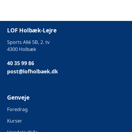
LOF Holbæk-Lejre
Sports Allé 5B, 2. tv
4300 Holbæk
40 35 99 86
post@lofholbaek.dk
Genveje
Foredrag
Kurser