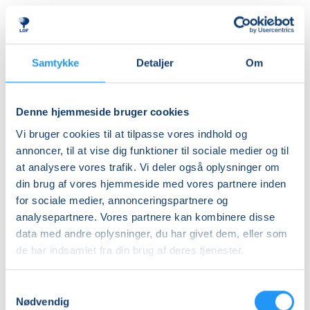
Priser
Samtykke
Detaljer
Om
Almen
DKK 250,00
Denne hjemmeside bruger cookies
Vi bruger cookies til at tilpasse vores indhold og
Info
annoncer, til at vise dig funktioner til sociale medier og til
at analysere vores trafik. Vi deler også oplysninger om
Nummer
din brug af vores hjemmeside med vores partnere inden
462410
for sociale medier, annonceringspartnere og
Mødegang
analysepartnere. Vores partnere kan kombinere disse
data med andre oplysninger, du har givet dem, eller som
lørdag 05.09.2026, kl. 10.00 - 12.00
de har indsamlet fra din brug af deres tjenester.
Antal mødegange
1
mødegang
Samtykkevalg
Nødvendig
Adresse