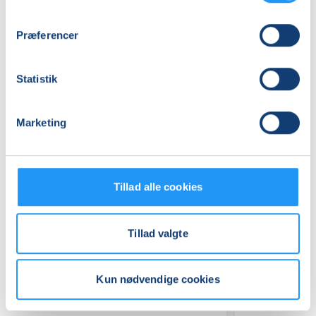
Lerbjerg Skov, Lerbjergvej, 4330
, Hvalsø
(P-plads for
enden af Lerbjergvej)
Præferencer
Se på kort
Statistik
Praktiske oplysninger
Mødegange
Marketing
Tillad alle cookies
Tillad valgte
Relaterede hold
Kun nødvendige cookies