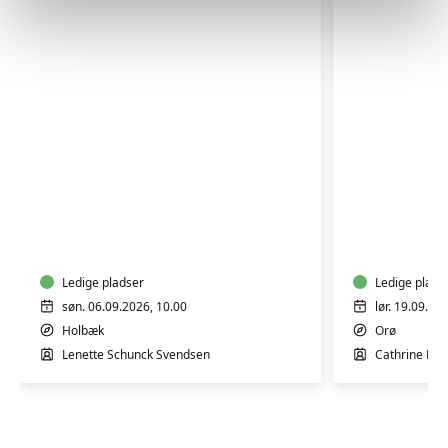
PERMAKU
SANKETUR
I
HAVEN
Ledige pladser
Ledige plads
søn. 06.09.2026, 10.00
lør. 19.09.20
Holbæk
Orø
Lenette Schunck Svendsen
Cathrine Doll