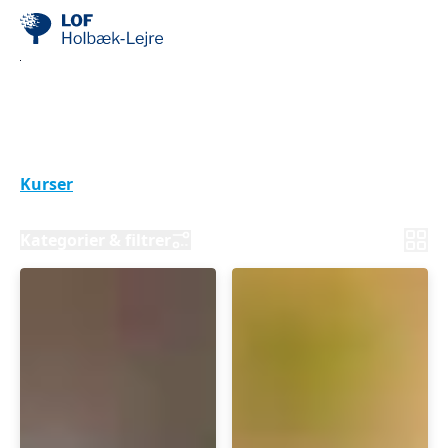
Når naturen smitter dig
med godt humør
Kurser
Ud i naturen
Kategorier & filtrer
SVAMPETUR
SANKETUR