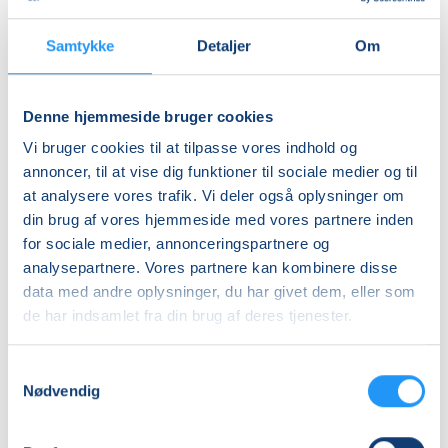
Torben Krogh
Bjarne Nielsen
Samtykke
Detaljer
Om
Denne hjemmeside bruger cookies
Vi bruger cookies til at tilpasse vores indhold og
annoncer, til at vise dig funktioner til sociale medier og til
PERMAKULTUR
at analysere vores trafik. Vi deler også oplysninger om
I
SVAMPETUR
din brug af vores hjemmeside med vores partnere inden
HAVEN
for sociale medier, annonceringspartnere og
analysepartnere. Vores partnere kan kombinere disse
Ledige pladser
Ledige pladser
data med andre oplysninger, du har givet dem, eller som
lør. 19.09.2026, 13.30
lør. 10.10.2026, 10.00
de har indsamlet fra din brug af deres tjenester.
Orø
Holbæk
Cathrine Dolleris
Lenette Schunck Svendsen
Samtykkevalg
Nødvendig