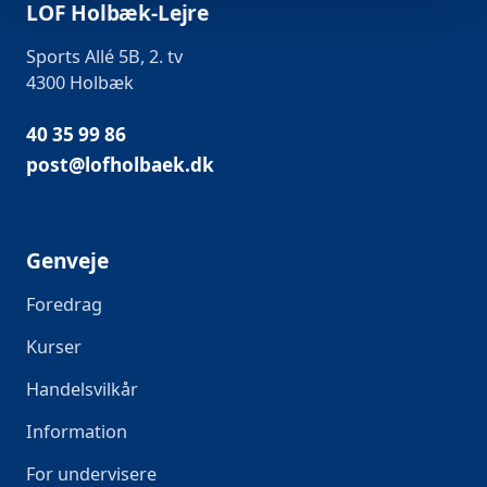
LOF Holbæk-Lejre
Sports Allé 5B, 2. tv
4300 Holbæk
40 35 99 86
post@lofholbaek.dk
Genveje
Foredrag
Kurser
Handelsvilkår
Information
For undervisere