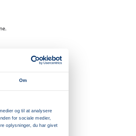
ne.
ellige
r. Vi
etegnene
Om
g giftige
anke lidt
 medier og til at analysere
nden for sociale medier,
e oplysninger, du har givet