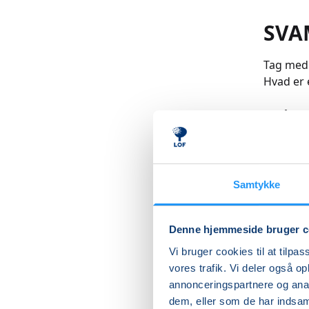
SVA
Tag med 
Hvad er 
Vi går e
svampe 
Forhåbent
runder 
Samtykke
for de a
svampe, 
til afte
Denne hjemmeside bruger c
Læs me
Vi bruger cookies til at tilpas
vores trafik. Vi deler også 
annonceringspartnere og anal
dem, eller som de har indsaml