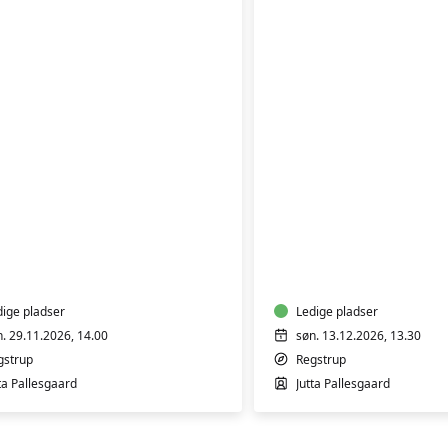
DTE
OKOLADER
KRANSEKAGE
dige pladser
Ledige pladser
n. 29.11.2026, 14.00
søn. 13.12.2026, 13.30
gstrup
Regstrup
ta Pallesgaard
Jutta Pallesgaard