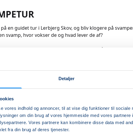
MPETUR
på en guidet tur i Lerbjerg Skov, og bliv klogere på svampe
en svamp, hvor vokser de og hvad lever de af?
n tur i skoven og prøver i fællesskab at finde så mange forsk
som muligt.
lig finder vi svampe i et væld af farver, former og størrelse
af med at sortere de fundne svampe og at gennemgå kend
Detaljer
lmindeligste arter. Undervejs er der især fokus på spiselige o
og hvis de spiselige er fremme, bliver der mulighed for at s
nsmaden.
ookies
re
se vores indhold og annoncer, til at vise dig funktioner til sociale
oplysninger om din brug af vores hjemmeside med vores partnere i
ysepartnere. Vores partnere kan kombinere disse data med andr
et fra din brug af deres tjenester.
Indlæser frie pladser...