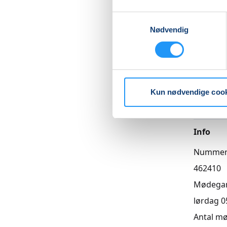
Samtykkevalg
Betal med
Nødvendig
Priser
Almen
Kun nødvendige coo
DKK 250
Info
Numme
462410
Mødega
lørdag 05
Antal m