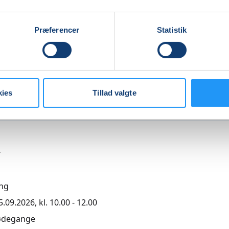
Præferencer
Statistik
kies
Tillad valgte
,00
r
ng
.09.2026, kl. 10.00 - 12.00
ødegange