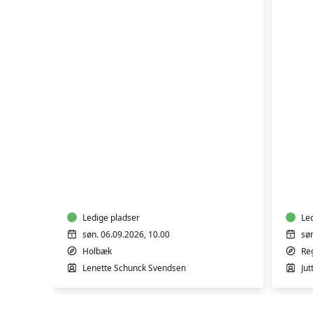
FYL
SANKETUR
CH
Ledige pladser
Le
søn. 06.09.2026, 10.00
sø
Holbæk
Re
Lenette Schunck Svendsen
Jut