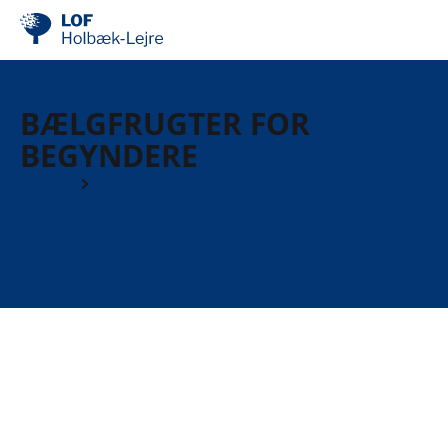
BÆLGFRUGTER FOR
BEGYNDERE
Kurser
Mad & drikke