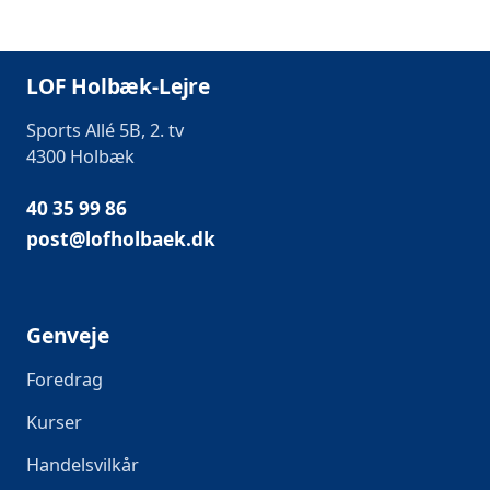
LOF Holbæk-Lejre
Sports Allé 5B, 2. tv
4300 Holbæk
40 35 99 86
post@lofholbaek.dk
Genveje
Foredrag
Kurser
Handelsvilkår