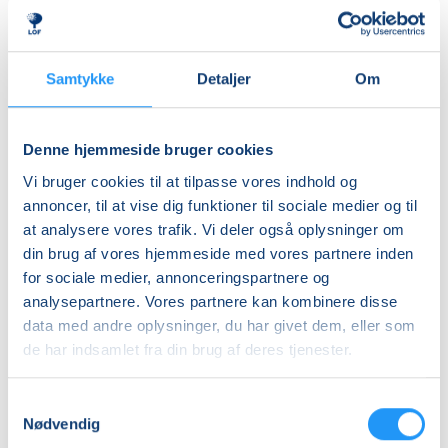
Samtykke
Detaljer
Om
Priser
Almen
Denne hjemmeside bruger cookies
DKK 320,00
Vi bruger cookies til at tilpasse vores indhold og
Info
annoncer, til at vise dig funktioner til sociale medier og til
at analysere vores trafik. Vi deler også oplysninger om
Nummer
din brug af vores hjemmeside med vores partnere inden
462301
for sociale medier, annonceringspartnere og
analysepartnere. Vores partnere kan kombinere disse
Mødegang
data med andre oplysninger, du har givet dem, eller som
søndag 01.11.2026, kl. 11.00 - 14.30
de har indsamlet fra din brug af deres tjenester.
Antal mødegange
Samtykkevalg
1
mødegang
Nødvendig
Adresse