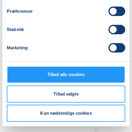
Hvalsø Skole, Skolevej 5, 4330
, Hvalsø
(Skolekøkken)
Præferencer
Se på kort
Praktiske oplysninger
Statistik
Mødegange
Marketing
Tillad alle cookies
Tillad valgte
Relaterede hold
Kun nødvendige cookies