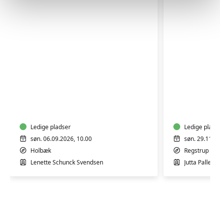
FYLDTE
SANKETUR
CHOKOL
Ledige pladser
Ledige plads
søn. 06.09.2026, 10.00
søn. 29.11.2
Holbæk
Regstrup
Lenette Schunck Svendsen
Jutta Pallesg