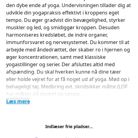
den dybe ende af yoga. Undervisningen tillader dig at
udvikle din yogapraksis effektivt i kroppens eget
tempo. Du øger gradvist din bevægelighed, styrker
muskler og led, og smidiggør kroppen. Desuden
harmoniseres kredsløbet, de indre organer,
immunforsvaret og nervesystemet. Du kommer til at
arbejde med åndedrættet, der skaber ro i hjernen og
øger koncentrationen, samt med klassiske
yogastillinger og serier. Der afsluttes altid med
afspænding. Du skal hverken kunne nå dine tæer
eller holde vejret for at få noget ud af yoga. Mød op i
behageligt tøj. Medbring evt. skridsikker måtte (LOF
har måtter på stedet) og tæppe.
Læs mere
Indlæser frie pladser...