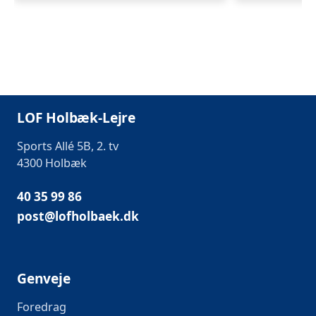
LOF Holbæk-Lejre
Sports Allé 5B, 2. tv
4300 Holbæk
40 35 99 86
post@lofholbaek.dk
Genveje
Foredrag