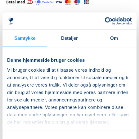
Betal med
Priser
Samtykke
Detaljer
Om
Almen
DKK 1.280,00
Denne hjemmeside bruger cookies
Vi bruger cookies til at tilpasse vores indhold og
Info
annoncer, til at vise dig funktioner til sociale medier og til
Nummer
at analysere vores trafik. Vi deler også oplysninger om
din brug af vores hjemmeside med vores partnere inden
462147
for sociale medier, annonceringspartnere og
Første mødegang
analysepartnere. Vores partnere kan kombinere disse
torsdag 27.08.2026, kl. 18.45 - 20.15
data med andre oplysninger, du har givet dem, eller som
de har indsamlet fra din brug af deres tjenester.
Sidste mødegang
torsdag 10.12.2026, kl. 18.45 - 20.15
Samtykkevalg