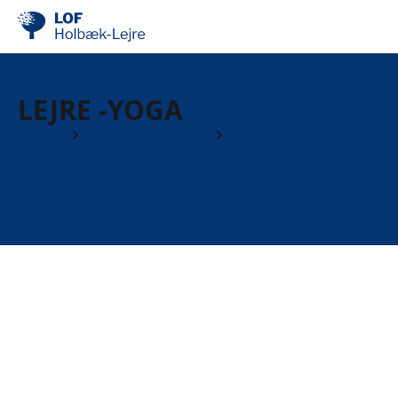
LEJRE -YOGA
Kurser
Krop & bevægelse
Yoga