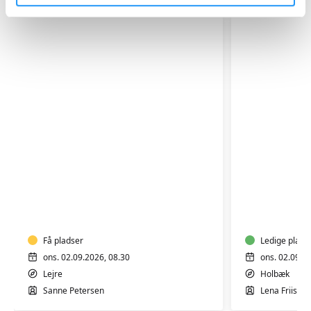
LEJRE
YIN
-
YANG
MORGEN
YOGA
YOGA
Få pladser
Ledige plads
ons. 02.09.2026, 08.30
ons. 02.09.2
Lejre
Holbæk
Sanne Petersen
Lena Friis L