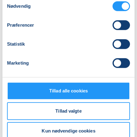
Antal mødegange
Nødvendig
15
mødegange
Adresse
Præferencer
Domus Felix, Bygaden 20, 4320
, Lejre
(Fløjen 1)
Se på kort
Statistik
Praktiske oplysninger
Marketing
Mødegange
Tillad alle cookies
Tillad valgte
Relaterede hold
Kun nødvendige cookies