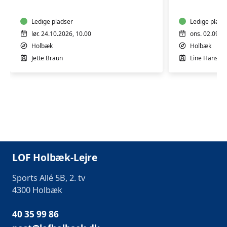
BEGYNDERE
ALLE
OG
LETØVEDE
Ledige pladser
Ledige plads
lør. 24.10.2026, 10.00
ons. 02.09.2
Holbæk
Holbæk
Jette Braun
Line Hansen
LOF Holbæk-Lejre
Sports Allé 5B, 2. tv
4300 Holbæk
40 35 99 86