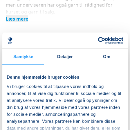
men underviseren har også garn til rådighed for
kurset og garn til salg.
Læs mere
Indlæser frie pladser...
Betal med
Samtykke
Detaljer
Om
Denne hjemmeside bruger cookies
Priser
Vi bruger cookies til at tilpasse vores indhold og
annoncer, til at vise dig funktioner til sociale medier og til
Almen
at analysere vores trafik. Vi deler også oplysninger om
DKK 395,00
din brug af vores hjemmeside med vores partnere inden
for sociale medier, annonceringspartnere og
Info
analysepartnere. Vores partnere kan kombinere disse
data med andre oplysninger, du har givet dem, eller som