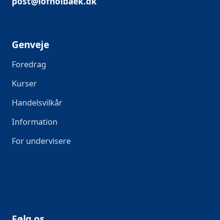
post@lofholbaek.dk
Genveje
Foredrag
Kurser
Handelsvilkår
Information
For undervisere
Følg os