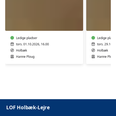
BLOMSTERBINDING
BLOMSTE
-
-
WORKSHOP
WORKSH
Ledige pladser
Ledige plads
tors. 01.10.2026, 16.00
tors. 29.10.2
Holbæk
Holbæk
Hanne Ploug
Hanne Ploug
LOF Holbæk-Lejre