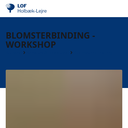
BLOMSTERBINDING -
WORKSHOP
Kurser
Kreativ & praktisk
Blomsterbinding