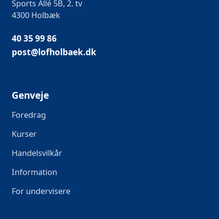
Sports Allé 5B, 2. tv
4300 Holbæk
40 35 99 86
post@lofholbaek.dk
Genveje
Foredrag
Kurser
Handelsvilkår
Information
For undervisere