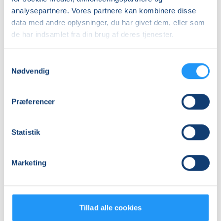
DKK 250,00
analysepartnere. Vores partnere kan kombinere disse
data med andre oplysninger, du har givet dem, eller som
Info
de har indsamlet fra din brug af deres tjenester.
Nummer
Samtykkevalg
462371
Nødvendig
Mødegang
torsdag 17.09.2026, kl. 16.00 - 19.00
Præferencer
Antal mødegange
Statistik
1
mødegang
Adresse
Marketing
Multihuset på Holbæk Fælled, Arenavej 1, 4300
,
Holbæk
(Lokale 1)
Se på kort
Tillad alle cookies
Praktiske oplysninger