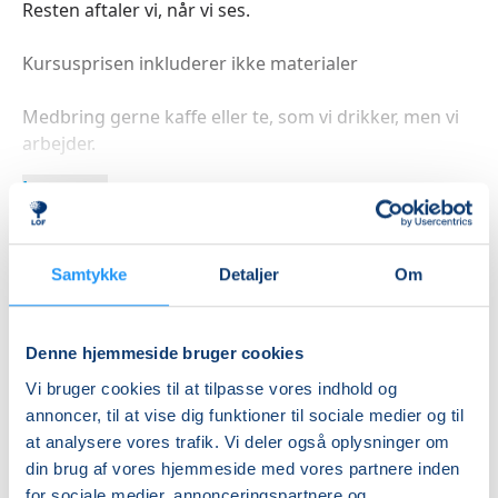
Resten aftaler vi, når vi ses.
Kursusprisen inkluderer ikke materialer
Medbring gerne kaffe eller te, som vi drikker, men vi
arbejder.
Læs mere
Samtykke
Detaljer
Om
Indlæser frie pladser...
Betal med
Denne hjemmeside bruger cookies
Vi bruger cookies til at tilpasse vores indhold og
annoncer, til at vise dig funktioner til sociale medier og til
Priser
at analysere vores trafik. Vi deler også oplysninger om
din brug af vores hjemmeside med vores partnere inden
Almen
for sociale medier, annonceringspartnere og