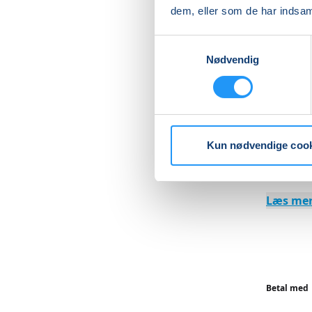
dem, eller som de har indsaml
Du kan be
jeg sende
Samtykkevalg
medbring
Nødvendig
Medbring
ses.
Kursuspr
Kun nødvendige coo
Medbring
Læs me
Betal med