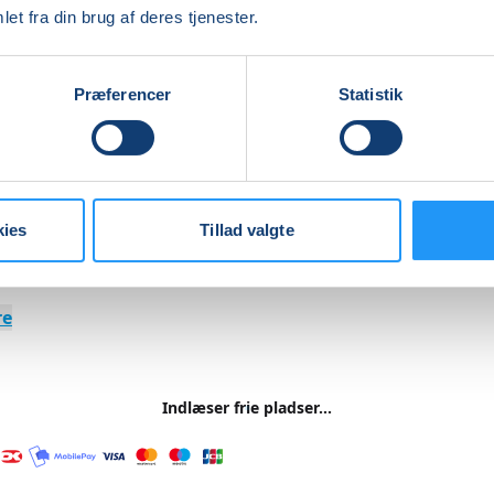
et fra din brug af deres tjenester.
stille nogle varer hos mig, og jeg laver forslag til inspirat
r til dig, inden vi starter op. Du er også velkommen til at
e, hvad du har brug for.
Præferencer
Statistik
 skarp kniv og saks, som må klippe i metal. Resten aftaler vi
isen inkluderer ikke materialer
kies
Tillad valgte
 gerne kaffe eller te, som vi drikker, men vi arbejder.
re
Indlæser frie pladser...