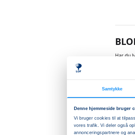
BLO
Har du l
Så kom m
og spæn
Samtykke
Du medbr
hvordan 
bordet.
Denne hjemmeside bruger c
Vi bruger cookies til at tilpas
Jeg brug
vores trafik. Vi deler også 
supplere
annonceringspartnere og anal