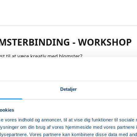
MSTERBINDING - WORKSHOP
yst til at være kreativ med blomster?
ed på en workshop og vær med til at skabe unikke , ande
dende blomsterdekorationer og buketter.
Detaljer
inger blomster og grønt, som passer hos dig. Jeg undervise
du binder en buket, og en krans, eller laver en smuk dekora
ookies
se vores indhold og annoncer, til at vise dig funktioner til sociale
er fortrinsvis materialer hentet fra naturen, når det er muli
oplysninger om din brug af vores hjemmeside med vores partnere i
r op med blomster og tilbehør fra grossister.
ysepartnere. Vores partnere kan kombinere disse data med andr