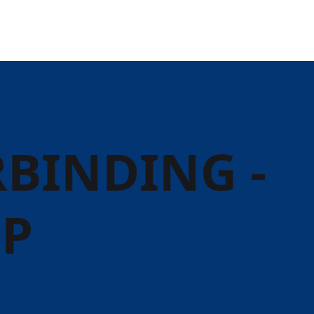
BINDING -
P
lomsterbinding