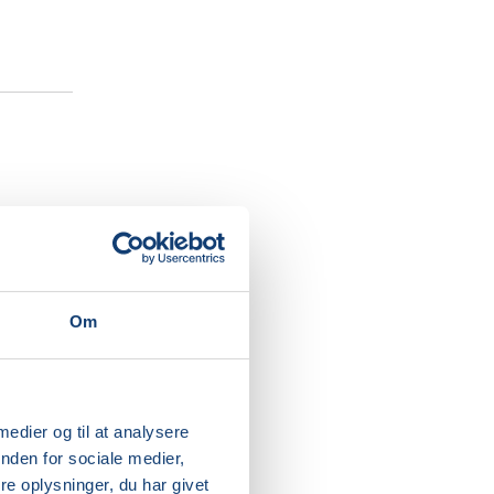
rledes
Om
r dig i,
tion til
 medier og til at analysere
gt, og
nden for sociale medier,
e oplysninger, du har givet