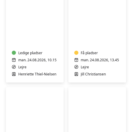
LEJRE
YIN
IYENGAR
YANG
YOGA
YOGA
-
-
HENSYNTAGENDE
Ledige pladser
HENSYNTAGENDE
Få pladser
man. 24.08.2026, 10.15
man. 24.08.2026, 13.45
Lejre
Lejre
Henriette Thiel-Nielsen
Jill Christiansen
LEJRE
YOGA