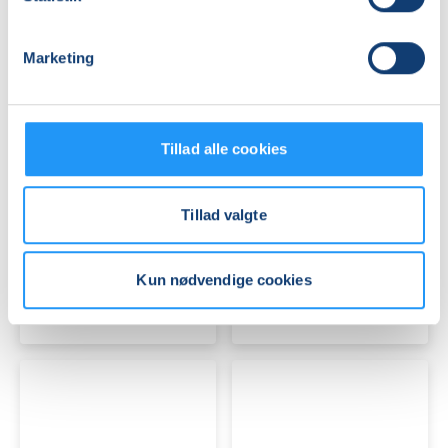
Marketing
Tillad alle cookies
YOGA
YOGA
-
-
HENSYNTAGENDE
HENSYNTAGENDE
Tillad valgte
Ledige pladser
Ledige pladser
tors. 10.09.2026, 11.30
tors. 10.09.2026, 09.30
Kun nødvendige cookies
Holbæk
Holbæk
Malene Henriksen
Malene Henriksen