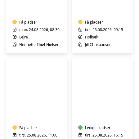
IYENGAR
MIX
YOGA
-
-
HENSYNTAGENDE
HENSYNTAGENDE
Få pladser
Få pladser
man. 24.08.2026, 08.30
tirs. 25.08.2026, 09.15
Lejre
Holbæk
Henriette Thiel-Nielsen
Jill Christiansen
YOGA
YOGA
OG
OG
AFSPÆNDING
ÅNDEDRÆT
-
HENSYNTAGENDE
Få pladser
Ledige pladser
tirs. 25.08.2026, 11.00
tirs. 25.08.2026, 16.15