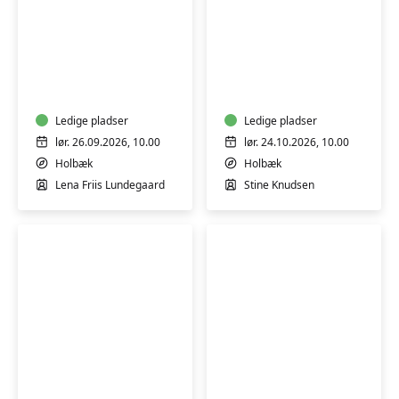
YIN
STRIK
YOGA
OG
&
YIN
YOGA
YOGA
NIDRA
Ledige pladser
Ledige pladser
lør. 26.09.2026, 10.00
lør. 24.10.2026, 10.00
Holbæk
Holbæk
Lena Friis Lundegaard
Stine Knudsen
YOGA
YIN
FOR
YOGA
RYTTERE
&