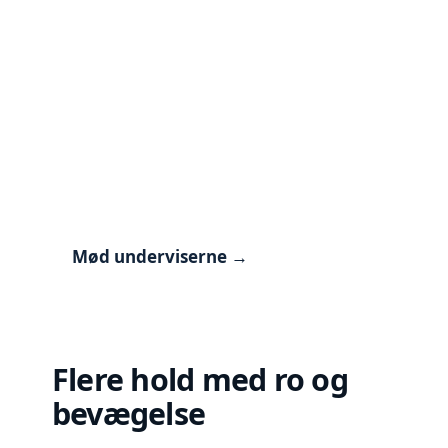
Mød vores
undervisere
Lær underviserne at kende, og læs
om deres erfaring, tilgang og den
yoga, de brænder for.
Mød underviserne →
F
lere hold med ro og
bevægelse