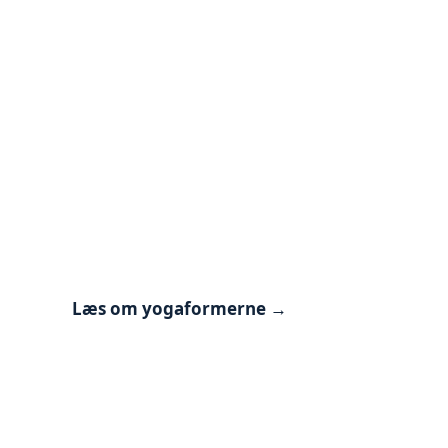
Hvilken slags
yoga?
Hvad er forskellen på Hatha, Yin,
Yang, Yoga Nidra og Yogalates?
Læs om yogaformerne →