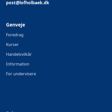
post@lofholbaek.dk
Genveje
Foredrag
Kurser
Handelsvilkår
Information
For undervisere