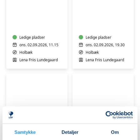
YIN
SOV
YOGA
GODT
-
YIN
Ledige pladser
YOGA
Ledige pladser
ons. 02.09.2026, 11.15
ons. 02.09.2026, 19.30
Holbæk
Holbæk
Lena Friis Lundegaard
Lena Friis Lundegaard
YOGA
FOR
YOGA
MÆND
Samtykke
Detaljer
Om