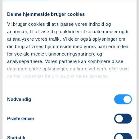
Få pladser
Ledige pladser
ons. 02.09.2026, 17.00
tors. 03.09.2026, 13.00
Denne hjemmeside bruger cookies
Holbæk
Holbæk
Vi bruger cookies til at tilpasse vores indhold og
Vibe Kittelmann
Vibe Kittelmann
annoncer, til at vise dig funktioner til sociale medier og til
at analysere vores trafik. Vi deler også oplysninger om
din brug af vores hjemmeside med vores partnere inden
for sociale medier, annonceringspartnere og
analysepartnere. Vores partnere kan kombinere disse
data med andre oplysninger, du har givet dem, eller som
de har indsamlet fra din brug af deres tjenester.
YOGA
HATHA
FOR
YOGA
Samtykkevalg
MÆND
-
Nødvendig
-
HENSYNTAGENDE
HENSYNTAGENDE
Ledige pladser
Få pladser
tors. 03.09.2026, 09.00
tors. 03.09.2026, 11.00
Præferencer
Holbæk
Holbæk
Vibe Kittelmann
Vibe Kittelmann
Statistik