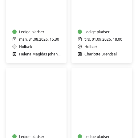
SKI-
YOGALATES
TRÆNING
MED
YOGA
Ledige pladser
Ledige pladser
man. 31.08.2026, 15.30
tirs. 01.09.2026, 18.00
Holbæk
Holbæk
Helena Magidas Johansen
Charlotte Brøndsel
YANG
YIN
YOGA
YOGA
Ledige pladser
Ledige pladser