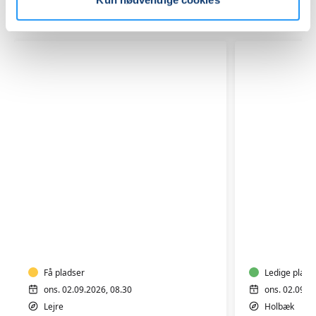
Relaterede hold
LEJRE
YIN
-
YANG
MORGEN
YOGA
YOGA
Få pladser
Ledige plads
ons. 02.09.2026, 08.30
ons. 02.09.2
Lejre
Holbæk