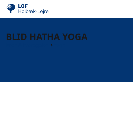
BLID HATHA YOGA
Krop & bevægelse
Yoga