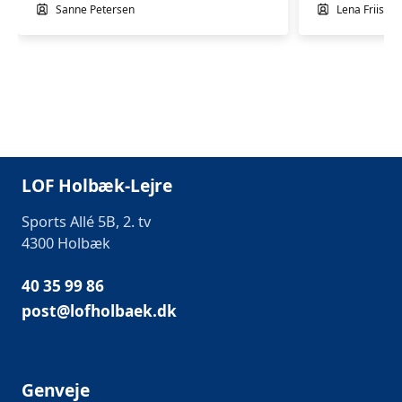
Sanne Petersen
Lena Friis L
LOF Holbæk-Lejre
Sports Allé 5B, 2. tv
4300 Holbæk
40 35 99 86
post@lofholbaek.dk
Genveje