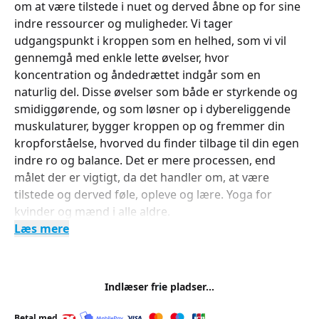
om at være tilstede i nuet og derved åbne op for sine
indre ressourcer og muligheder. Vi tager
udgangspunkt i kroppen som en helhed, som vi vil
gennemgå med enkle lette øvelser, hvor
koncentration og åndedrættet indgår som en
naturlig del. Disse øvelser som både er styrkende og
smidiggørende, og som løsner op i dybereliggende
muskulaturer, bygger kroppen op og fremmer din
kropforståelse, hvorved du finder tilbage til din egen
indre ro og balance. Det er mere processen, end
målet der er vigtigt, da det handler om, at være
tilstede og derved føle, opleve og lære. Yoga for
kvinder og mænd i alle aldre.
Læs mere
Indlæser frie pladser...
Betal med