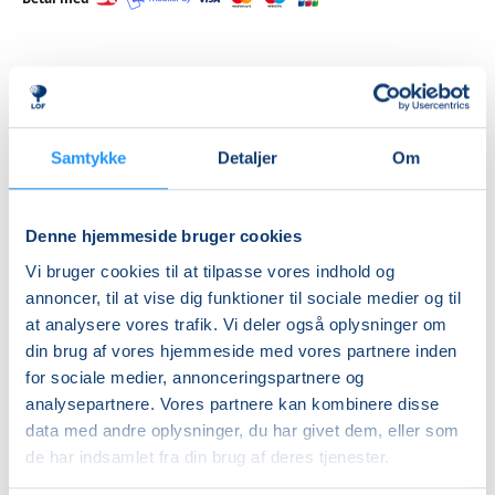
Priser
Hensyntagende
Samtykke
Detaljer
Om
undervisning
DKK 1.320,00
Denne hjemmeside bruger cookies
Info
Vi bruger cookies til at tilpasse vores indhold og
annoncer, til at vise dig funktioner til sociale medier og til
Nummer
at analysere vores trafik. Vi deler også oplysninger om
462158
din brug af vores hjemmeside med vores partnere inden
for sociale medier, annonceringspartnere og
Første mødegang
analysepartnere. Vores partnere kan kombinere disse
mandag 24.08.2026, kl. 14.00 - 15.30
data med andre oplysninger, du har givet dem, eller som
Sidste mødegang
de har indsamlet fra din brug af deres tjenester.
mandag 14.12.2026, kl. 14.00 - 15.30