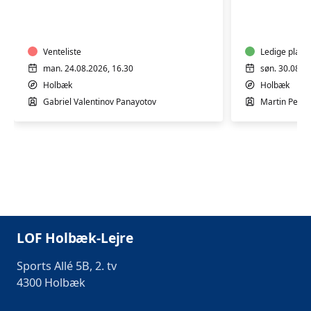
GONG
TRÆNIN
-
WORKSH
Venteliste
Ledige plads
man. 24.08.2026, 16.30
søn. 30.08.2
Holbæk
Holbæk
Gabriel Valentinov Panayotov
Martin Peter
LOF Holbæk-Lejre
Sports Allé 5B, 2. tv
4300 Holbæk