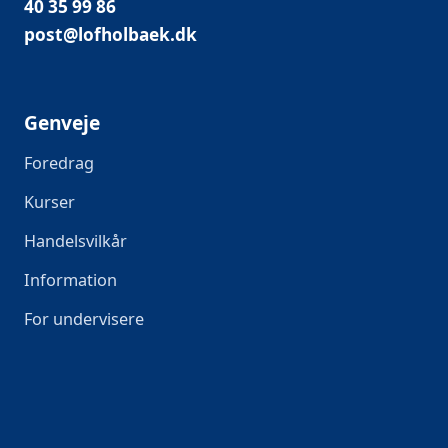
40 35 99 86
post@lofholbaek.dk
Genveje
Foredrag
Kurser
Handelsvilkår
Information
For undervisere