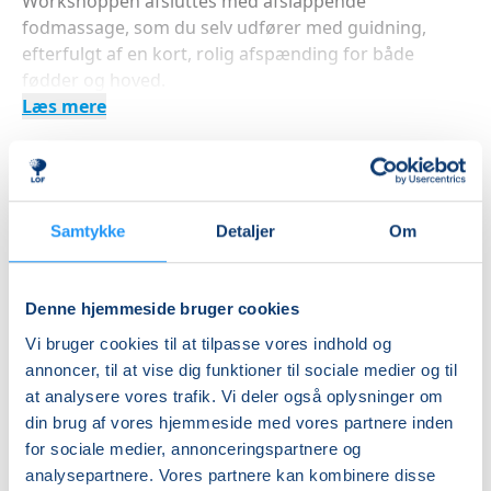
Workshoppen afsluttes med afslappende
fodmassage, som du selv udfører med guidning,
efterfulgt af en kort, rolig afspænding for både
fødder og hoved.
Læs mere
Indlæser frie pladser...
Samtykke
Detaljer
Om
Betal med
Denne hjemmeside bruger cookies
Vi bruger cookies til at tilpasse vores indhold og
Priser
annoncer, til at vise dig funktioner til sociale medier og til
Almen
at analysere vores trafik. Vi deler også oplysninger om
din brug af vores hjemmeside med vores partnere inden
DKK 295,00
for sociale medier, annonceringspartnere og
analysepartnere. Vores partnere kan kombinere disse
Info