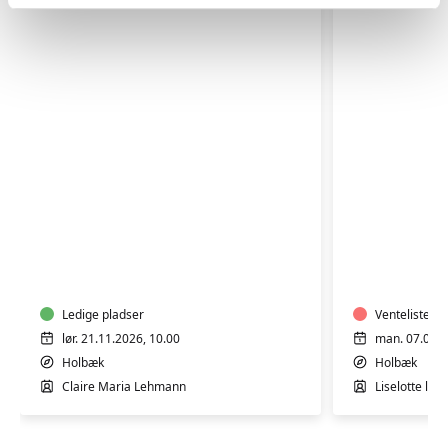
GOTVED
GOTVED,
OG
PILATES
AFSPÆNDING
OG
WORKSHOP
AFSPÆN
Ledige pladser
Venteliste
lør. 21.11.2026, 10.00
man. 07.09.2
Holbæk
Holbæk
Claire Maria Lehmann
Liselotte le 