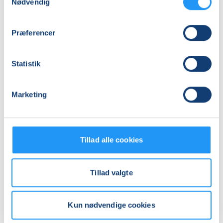
Nødvendig
Adresse
Kulturkasernen, Kasernevej 43, 4300
, Holbæk
Præferencer
(Søjlesalen)
Se på kort
Statistik
Praktiske oplysninger
Marketing
Mødegange
Tillad alle cookies
Tillad valgte
Relaterede hold
Kun nødvendige cookies