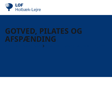
GOTVED, PILATES OG
AFSPÆNDING
Krop & bevægelse
Pilates - Fysiopilates & Gotved