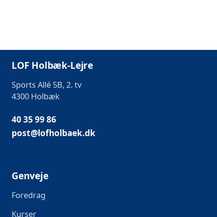
LOF Holbæk-Lejre
Sports Allé 5B, 2. tv
4300 Holbæk
40 35 99 86
post@lofholbaek.dk
Genveje
Foredrag
Kurser