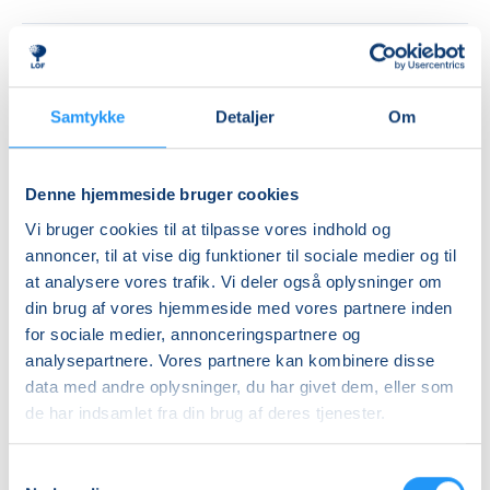
Priser
Almen
Samtykke
Detaljer
Om
DKK 2.300,00
Info
Denne hjemmeside bruger cookies
Vi bruger cookies til at tilpasse vores indhold og
Nummer
annoncer, til at vise dig funktioner til sociale medier og til
462202
at analysere vores trafik. Vi deler også oplysninger om
Første mødegang
din brug af vores hjemmeside med vores partnere inden
for sociale medier, annonceringspartnere og
mandag 07.09.2026, kl. 11.00 - 12.30
analysepartnere. Vores partnere kan kombinere disse
Sidste mødegang
data med andre oplysninger, du har givet dem, eller som
mandag 26.04.2027, kl. 11.00 - 12.30
de har indsamlet fra din brug af deres tjenester.
Antal mødegange
Samtykkevalg
28
mødegange