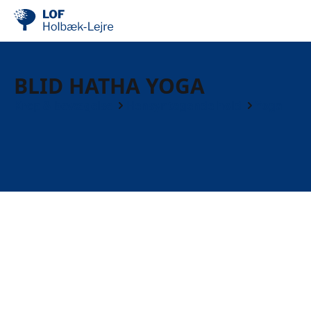
BLID HATHA YOGA
Krop & bevægelse
Hensyntagende hold
Yoga