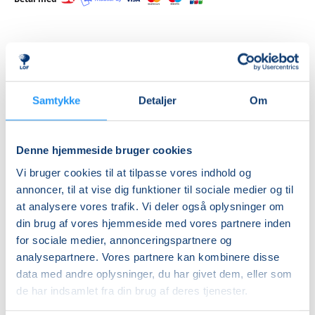
Priser
Hensyntagende
Samtykke
Detaljer
Om
undervisning
DKK 1.320,00
Denne hjemmeside bruger cookies
Info
Vi bruger cookies til at tilpasse vores indhold og
annoncer, til at vise dig funktioner til sociale medier og til
Nummer
at analysere vores trafik. Vi deler også oplysninger om
462158
din brug af vores hjemmeside med vores partnere inden
for sociale medier, annonceringspartnere og
Første mødegang
analysepartnere. Vores partnere kan kombinere disse
mandag 24.08.2026, kl. 14.00 - 15.30
data med andre oplysninger, du har givet dem, eller som
Sidste mødegang
de har indsamlet fra din brug af deres tjenester.
mandag 14.12.2026, kl. 14.00 - 15.30