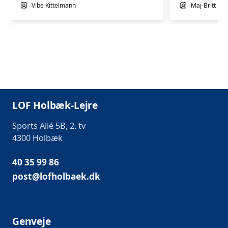
Vibe Kittelmann
Maj-Britt Fa
LOF Holbæk-Lejre
Sports Allé 5B, 2. tv
4300 Holbæk
40 35 99 86
post@lofholbaek.dk
Genveje