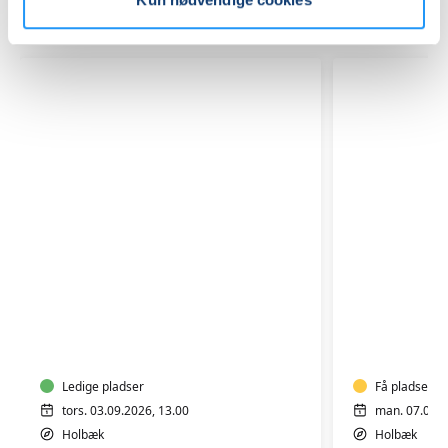
Relaterede hold
AFSPÆN
YOGA
OG
BEVÆGEL
-
Ledige pladser
HENSYNT
Få pladser
tors. 03.09.2026, 13.00
man. 07.09.2
Holbæk
Holbæk