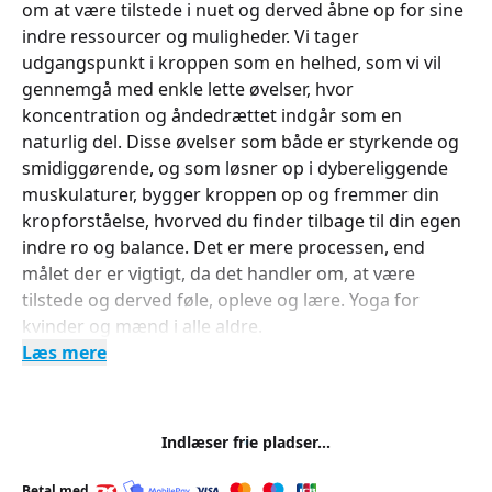
om at være tilstede i nuet og derved åbne op for sine
indre ressourcer og muligheder. Vi tager
udgangspunkt i kroppen som en helhed, som vi vil
gennemgå med enkle lette øvelser, hvor
koncentration og åndedrættet indgår som en
naturlig del. Disse øvelser som både er styrkende og
smidiggørende, og som løsner op i dybereliggende
muskulaturer, bygger kroppen op og fremmer din
kropforståelse, hvorved du finder tilbage til din egen
indre ro og balance. Det er mere processen, end
målet der er vigtigt, da det handler om, at være
tilstede og derved føle, opleve og lære. Yoga for
kvinder og mænd i alle aldre.
Læs mere
Indlæser frie pladser...
Betal med