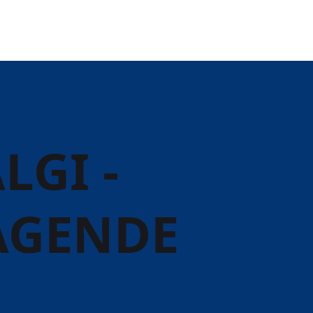
LGI -
AGENDE
ende hold