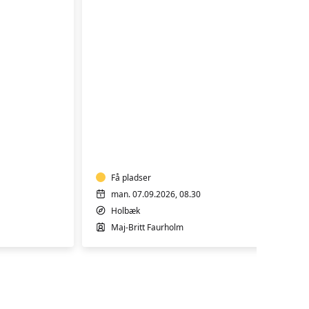
AFSPÆNDING
OG
BEVÆGELSE
-
HENSYNTAGENDE
Få pladser
man. 07.09.2026, 08.30
Holbæk
Maj-Britt Faurholm