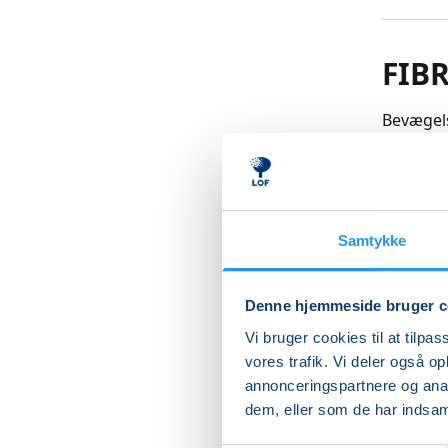
FIB
Bevægels
strækker
kroppen.
koordina
muskler.
Læs me
Samtykke
Denne hjemmeside bruger c
Vi bruger cookies til at tilpas
vores trafik. Vi deler også 
Betal med
annonceringspartnere og anal
dem, eller som de har indsaml