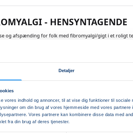
ROMYALGI - HENSYNTAGENDE
e og afspænding for folk med fibromyalgi/gigt i et roligt t
 musklerne igennem, hvilket bevæger og “smører” alle led
 Det handler om at øge smidighed, styrke, balance og
tionen. Vi arbejder med gode hvilestillinger som aflaster l
 Vi slutter af med afspænding.
Detaljer
re
ookies
Indlæser frie pladser...
se vores indhold og annoncer, til at vise dig funktioner til sociale
oplysninger om din brug af vores hjemmeside med vores partnere i
ysepartnere. Vores partnere kan kombinere disse data med andr
et fra din brug af deres tjenester.