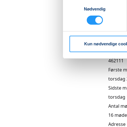
Samtykkevalg
Priser
Nødvendig
Hensynt
DKK 1.31
Info
Kun nødvendige coo
Numme
462111
Første 
torsdag 2
Sidste 
torsdag 1
Antal m
16
møde
Adresse