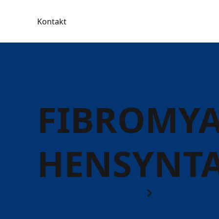
Kontakt
FIBROMYA
HENSYNT
Krop & bevægelse
Hensyntag