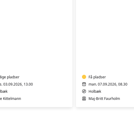
AFSPÆNDING
OG
BEVÆGELSE
GA
-
HENSYNTAGENDE
dige pladser
Få pladser
s. 03.09.2026, 13.00
man. 07.09.2026, 08.30
lbæk
Holbæk
be Kittelmann
Maj-Britt Faurholm