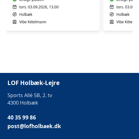
tors. 03.09.2026, 13.00
tors. 03.09.2
Holbæk
Holbæk
Vibe Kittelmann
Vibe Kittelm
LOF Holbæk-Lejre
Sports Allé 5B, 2. tv
4300 Holbæk
40 35 99 86
post@lofholbaek.dk