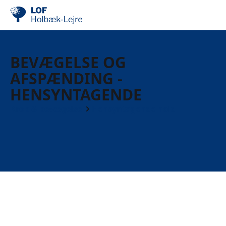
BEVÆGELSE OG
AFSPÆNDING -
HENSYNTAGENDE
Krop & bevægelse
Hensyntagende hold