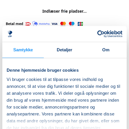
Indlæser frie pladser...
Betal med
Samtykke
Detaljer
Om
Priser
Hensyntagende
undervisning
Denne hjemmeside bruger cookies
Vi bruger cookies til at tilpasse vores indhold og
DKK 1.240,00
annoncer, til at vise dig funktioner til sociale medier og til
at analysere vores trafik. Vi deler også oplysninger om
Info
din brug af vores hjemmeside med vores partnere inden
Nummer
for sociale medier, annonceringspartnere og
analysepartnere. Vores partnere kan kombinere disse
462252
data med andre oplysninger, du har givet dem, eller som
Første mødegang
de har indsamlet fra din brug af deres tjenester.