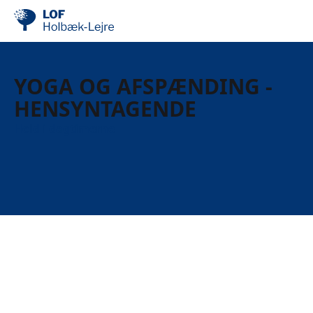
YOGA OG AFSPÆNDING -
HENSYNTAGENDE
Hold i dagtimerne