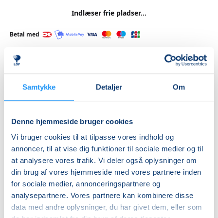
Indlæser frie pladser...
Betal med
Priser
Samtykke
Detaljer
Om
Hensyntagende
undervisning
Denne hjemmeside bruger cookies
DKK 1.380,00
Vi bruger cookies til at tilpasse vores indhold og
annoncer, til at vise dig funktioner til sociale medier og til
Info
at analysere vores trafik. Vi deler også oplysninger om
din brug af vores hjemmeside med vores partnere inden
Nummer
for sociale medier, annonceringspartnere og
462224
analysepartnere. Vores partnere kan kombinere disse
Første mødegang
data med andre oplysninger, du har givet dem, eller som