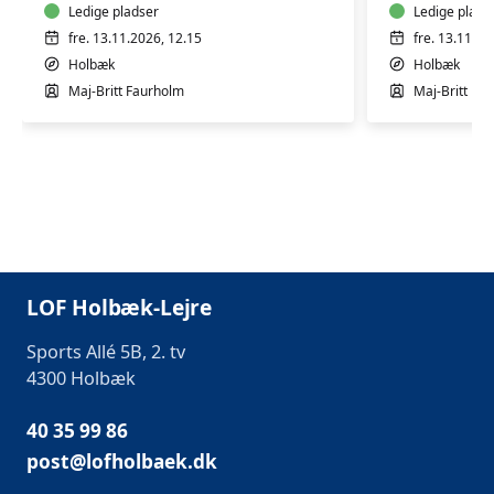
Ledige pladser
Ledige plads
fre. 13.11.2026, 12.15
fre. 13.11.20
Holbæk
Holbæk
Maj-Britt Faurholm
Maj-Britt Fa
LOF Holbæk-Lejre
Sports Allé 5B, 2. tv
4300 Holbæk
40 35 99 86
post@lofholbaek.dk