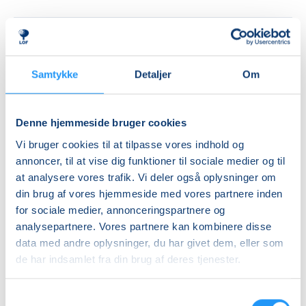
Priser
Almen
Samtykke
Detaljer
Om
DKK 595,00
Info
Denne hjemmeside bruger cookies
Vi bruger cookies til at tilpasse vores indhold og
Nummer
annoncer, til at vise dig funktioner til sociale medier og til
462217A
at analysere vores trafik. Vi deler også oplysninger om
Første mødegang
din brug af vores hjemmeside med vores partnere inden
for sociale medier, annonceringspartnere og
fredag 13.11.2026, kl. 12.15 - 13.45
analysepartnere. Vores partnere kan kombinere disse
Sidste mødegang
data med andre oplysninger, du har givet dem, eller som
fredag 18.12.2026, kl. 12.15 - 13.45
de har indsamlet fra din brug af deres tjenester.
Antal mødegange
Samtykkevalg
6
mødegange