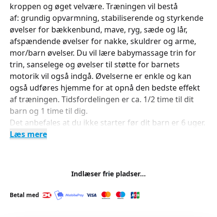
kroppen og øget velvære. Træningen vil bestå
af: grundig opvarmning, stabiliserende og styrkende
øvelser for bækkenbund, mave, ryg, sæde og lår,
afspændende øvelser for nakke, skuldrer og arme,
mor/barn øvelser. Du vil lære babymassage trin for
trin, sanselege og øvelser til støtte for barnets
motorik vil også indgå. Øvelserne er enkle og kan
også udføres hjemme for at opnå den bedste effekt
af træningen. Tidsfordelingen er ca. 1/2 time til dit
barn og 1 time til dig.
Det anbefales at du ikke starter før dit barn er 6 uger.
Læs mere
Indlæser frie pladser...
Betal med