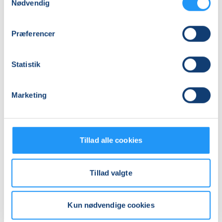
Nødvendig
Adresse
LOF Holbæk-Lejre, Sports Allè 5B, 2 TV, 4300
, Holbæk
Præferencer
(Yogasal)
Se på kort
Statistik
Praktiske oplysninger
Marketing
Mødegange
Tillad alle cookies
Tillad valgte
Relaterede hold
Kun nødvendige cookies