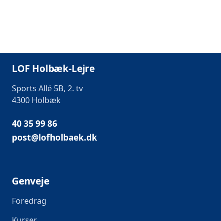
LOF Holbæk-Lejre
Sports Allé 5B, 2. tv
4300 Holbæk
40 35 99 86
post@lofholbaek.dk
Genveje
Foredrag
Kurser