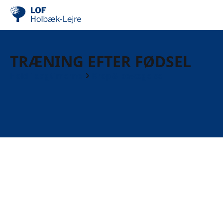
TRÆNING EFTER FØDSEL
Hold i dagtimerne
Krop & bevægelse