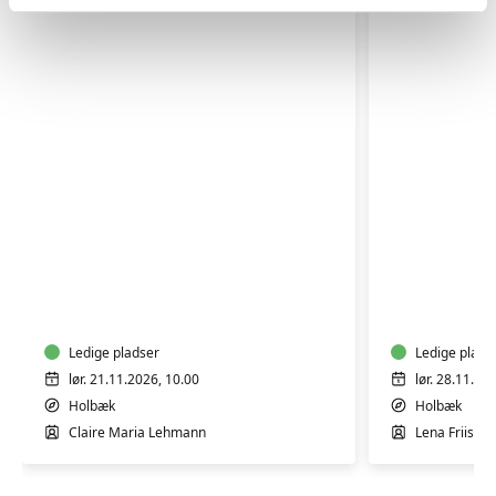
GOTVED
YIN
OG
YOGA
AFSPÆNDING
&
WORKSHOP
YOGA
Ledige pladser
NIDRA
Ledige plads
lør. 21.11.2026, 10.00
lør. 28.11.20
Holbæk
Holbæk
Claire Maria Lehmann
Lena Friis L