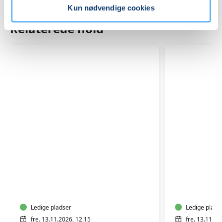
Kun nødvendige cookies
Relaterede hold
TRÆNING
TRÆNIN
EFTER
EFTER
FØDSEL
FØDSEL
Ledige pladser
Ledige plads
fre. 13.11.2026, 12.15
fre. 13.11.20