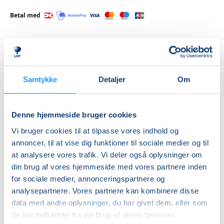
Betal med
Priser
Samtykke
Detaljer
Om
Hensyntagende
undervisning
DKK 880,00
Denne hjemmeside bruger cookies
Vi bruger cookies til at tilpasse vores indhold og
Info
annoncer, til at vise dig funktioner til sociale medier og til
at analysere vores trafik. Vi deler også oplysninger om
Nummer
din brug af vores hjemmeside med vores partnere inden
462290
for sociale medier, annonceringspartnere og
Første mødegang
analysepartnere. Vores partnere kan kombinere disse
data med andre oplysninger, du har givet dem, eller som
tirsdag 25.08.2026, kl. 12.55 - 13.40
de har indsamlet fra din brug af deres tjenester.
Sidste mødegang