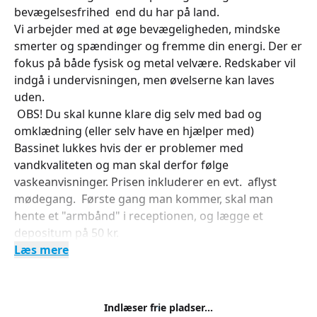
bevægelsesfrihed end du har på land.
Vi arbejder med at øge bevægeligheden, mindske
smerter og spændinger og fremme din energi. Der er
fokus på både fysisk og metal velvære. Redskaber vil
indgå i undervisningen, men øvelserne kan laves
uden.
OBS! Du skal kunne klare dig selv med bad og
omklædning (eller selv have en hjælper med)
Bassinet lukkes hvis der er problemer med
vandkvaliteten og man skal derfor følge
vaskeanvisninger. Prisen inkluderer en evt. aflyst
mødegang. Første gang man kommer, skal man
hente et "armbånd" i receptionen, og lægge et
depositum på 50 kr.
Læs mere
Indlæser frie pladser...