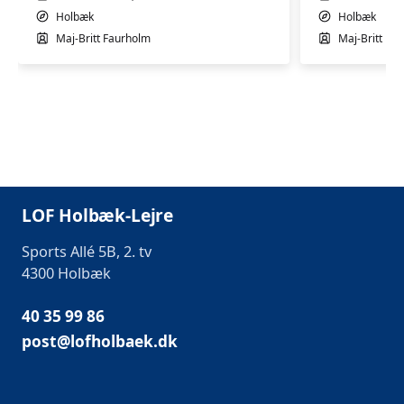
Holbæk
Holbæk
Maj-Britt Faurholm
Maj-Britt Fa
LOF Holbæk-Lejre
Sports Allé 5B, 2. tv
4300 Holbæk
40 35 99 86
post@lofholbaek.dk