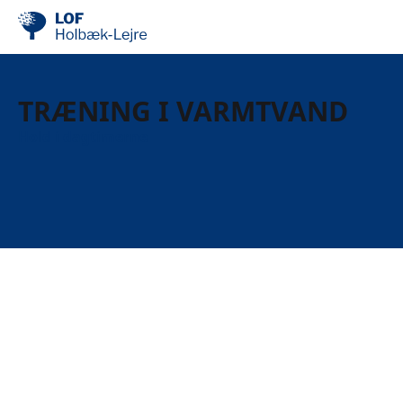
TRÆNING I VARMTVAND
Hold i dagtimerne