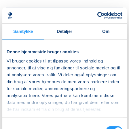
Priser
Almen
Samtykke
Detaljer
Om
DKK 595,00
Info
Denne hjemmeside bruger cookies
Vi bruger cookies til at tilpasse vores indhold og
Nummer
annoncer, til at vise dig funktioner til sociale medier og til
462217
at analysere vores trafik. Vi deler også oplysninger om
Første mødegang
din brug af vores hjemmeside med vores partnere inden
for sociale medier, annonceringspartnere og
fredag 18.09.2026, kl. 12.15 - 13.45
analysepartnere. Vores partnere kan kombinere disse
Sidste mødegang
data med andre oplysninger, du har givet dem, eller som
fredag 30.10.2026, kl. 12.15 - 13.45
de har indsamlet fra din brug af deres tjenester.
Antal mødegange
Samtykkevalg
6
mødegange