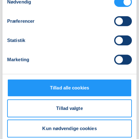
Nødvendig
Adresse
LOF Holbæk-Lejre, Sports Allè 5B, 2 TV, 4300
, Holbæk
Præferencer
(Yogasal)
Se på kort
Statistik
Praktiske oplysninger
Marketing
Mødegange
Tillad alle cookies
Tillad valgte
Relaterede hold
Kun nødvendige cookies