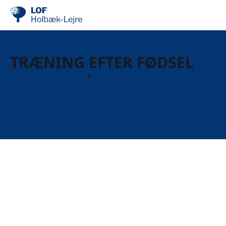
TRÆNING EFTER FØDSEL
Hold i dagtimerne
Krop & bevægelse