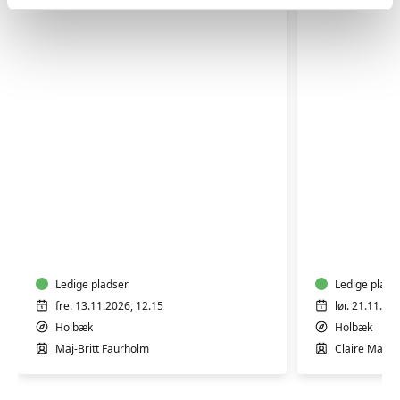
TRÆNING
GOTVED
EFTER
OG
FØDSEL
AFSPÆN
WORKSH
Ledige pladser
Ledige plads
fre. 13.11.2026, 12.15
lør. 21.11.20
Holbæk
Holbæk
Maj-Britt Faurholm
Claire Mari