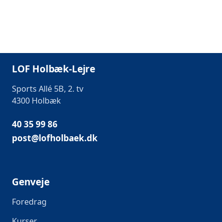
LOF Holbæk-Lejre
Sports Allé 5B, 2. tv
4300 Holbæk
40 35 99 86
post@lofholbaek.dk
Genveje
Foredrag
Kurser