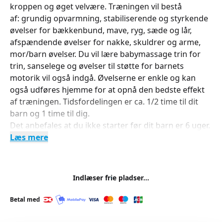
kroppen og øget velvære. Træningen vil bestå
af: grundig opvarmning, stabiliserende og styrkende
øvelser for bækkenbund, mave, ryg, sæde og lår,
afspændende øvelser for nakke, skuldrer og arme,
mor/barn øvelser. Du vil lære babymassage trin for
trin, sanselege og øvelser til støtte for barnets
motorik vil også indgå. Øvelserne er enkle og kan
også udføres hjemme for at opnå den bedste effekt
af træningen. Tidsfordelingen er ca. 1/2 time til dit
barn og 1 time til dig.
Det anbefales at du ikke starter før dit barn er 6 uger.
Læs mere
Indlæser frie pladser...
Betal med