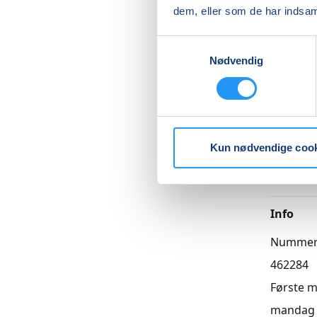
dem, eller som de har indsaml
Samtykkevalg
Betal med
Nødvendig
Priser
Kun nødvendige coo
Hensynt
DKK 880
Info
Numme
462284
Første 
mandag 2