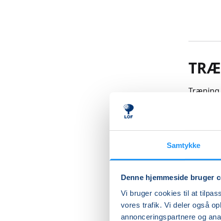
TRÆ
Træning 
eller mu
bevægels
OBS! Du 
Samtykke
en hjælp
og man s
mødegan
Denne hjemmeside bruger c
receptio
Vi bruger cookies til at tilpas
Læs me
vores trafik. Vi deler også 
annonceringspartnere og anal