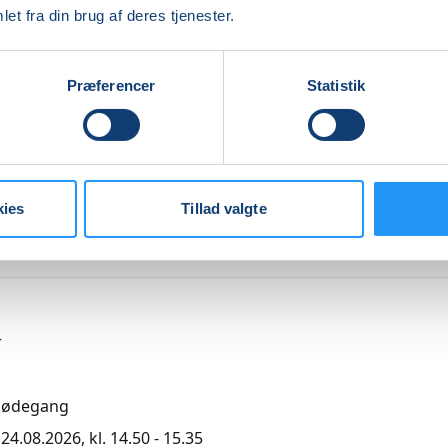
et fra din brug af deres tjenester.
Indlæser frie pladser...
Præferencer
Statistik
kies
Tillad valgte
agende undervisning
,00
r
mødegang
4.08.2026, kl. 14.50 - 15.35