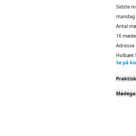
Sidste 
mandag 1
Antal m
16
møde
Adresse
Holbæk S
Se på ko
Praktis
Mødega