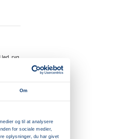
led, ryg
ig større
lv have
Om
aliteten
 aflyst
 i
 medier og til at analysere
nden for sociale medier,
e oplysninger, du har givet