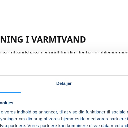
NING I VARMTVAND
i varmtvandsbassin er godt for dig, der har problemer med 
skler. Træning i vand er skånsom og vandets opdrift giver d
esfrihed end du har på land.
skal kunne klare dig selv med bad og omklædning (eller se
Detaljer
er med) Bassinet lukkes hvis der er problemer med vandkv
kal derfor følge vaskeanvisninger. Prisen inkluderer en evt.
g. Første gang man kommer, skal man hente et "armbånd"
ookies
nen, og lægge et depositum på 50 kr.
se vores indhold og annoncer, til at vise dig funktioner til sociale
re
oplysninger om din brug af vores hjemmeside med vores partnere i
ysepartnere. Vores partnere kan kombinere disse data med andr