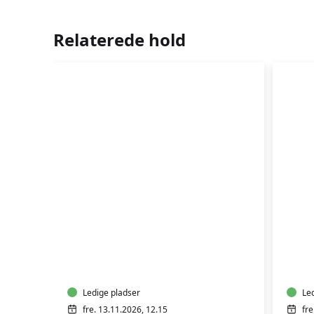
Relaterede hold
TRÆNING
TR
EFTER
EFT
FØDSEL
FØD
Ledige pladser
Le
fre. 13.11.2026, 12.15
fre