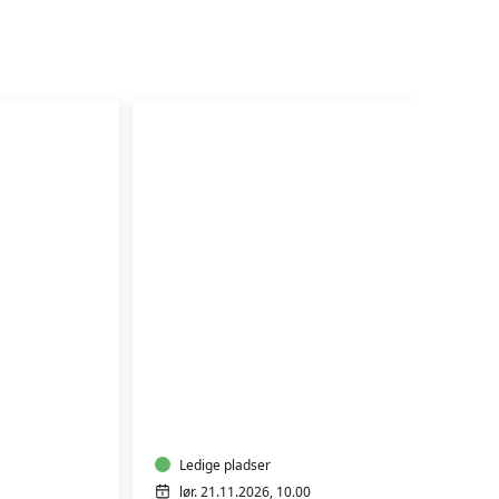
GOTVED
OG
AFSPÆNDING
WORKSHOP
Ledige pladser
lør. 21.11.2026, 10.00