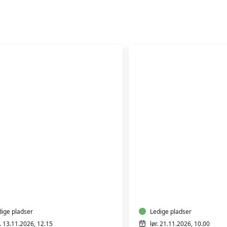
GOTVED
ÆNING
OG
ER
AFSPÆNDING
SEL
WORKSHOP
dige pladser
Ledige pladser
. 13.11.2026, 12.15
lør. 21.11.2026, 10.00