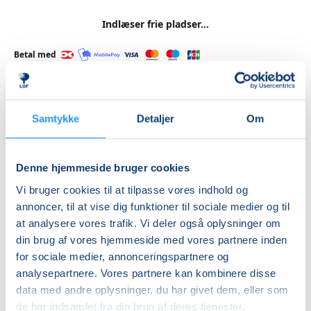
Indlæser frie pladser...
Betal med
Samtykke
Detaljer
Om
Priser
Almen
Denne hjemmeside bruger cookies
DKK 2.295,00
Vi bruger cookies til at tilpasse vores indhold og
annoncer, til at vise dig funktioner til sociale medier og til
Info
at analysere vores trafik. Vi deler også oplysninger om
Nummer
din brug af vores hjemmeside med vores partnere inden
for sociale medier, annonceringspartnere og
462312
analysepartnere. Vores partnere kan kombinere disse
Første mødegang
data med andre oplysninger, du har givet dem, eller som
onsdag 02.09.2026, kl. 09.30 - 12.30
de har indsamlet fra din brug af deres tjenester.