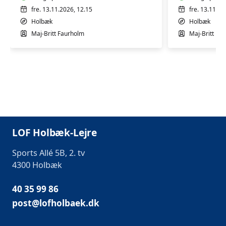
fre. 13.11.2026, 12.15
fre. 13.11.20
Holbæk
Holbæk
Maj-Britt Faurholm
Maj-Britt Fa
LOF Holbæk-Lejre
Sports Allé 5B, 2. tv
4300 Holbæk
40 35 99 86
post@lofholbaek.dk