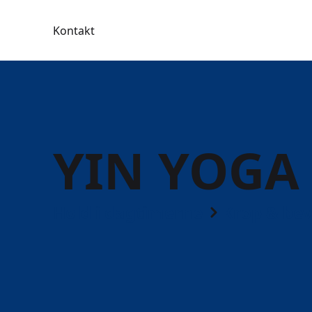
Kontakt
YIN YOGA
Hold i dagtimerne
Krop & be