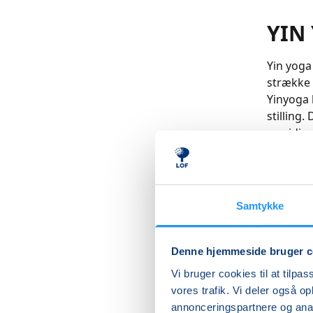
YIN
Yin yoga
strække 
Yinyoga 
stilling
meridian
Bindevæv
når du s
bevægeli
det er v
Samtykke
muskelar
yinyoga 
og slipp
Denne hjemmeside bruger c
at du åb
Vi bruger cookies til at tilpas
muskelar
vores trafik. Vi deler også 
perioder 
annonceringspartnere og anal