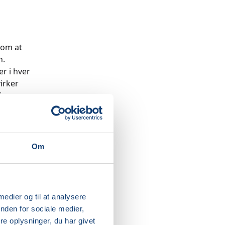
 om at
n.
er i hver
virker
inger.
ess og
træk og
misk
Om
robic er
tagende
 betyde
 vil
 medier og til at analysere
tande og
nden for sociale medier,
 denne ro
e oplysninger, du har givet