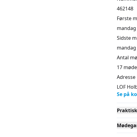
462148
Første 
mandag 1
Sidste 
mandag 1
Antal m
17
møde
Adresse
LOF Holb
Se på ko
Praktis
Mødega