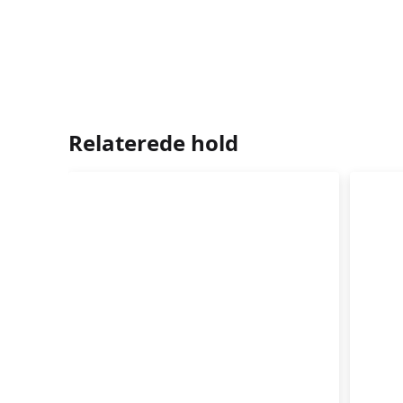
Relaterede hold
GO
TRÆNING
OG
EFTER
AF