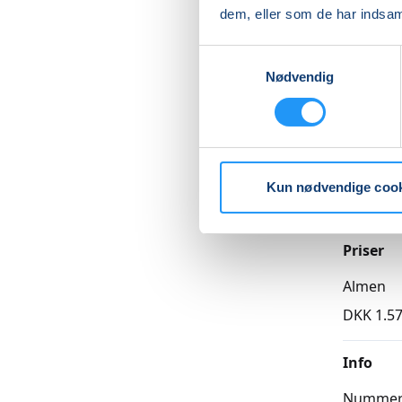
og genop
dem, eller som de har indsaml
slutter 
Læs me
Samtykkevalg
Nødvendig
Betal med
Kun nødvendige coo
Priser
Almen
DKK 1.57
Info
Numme