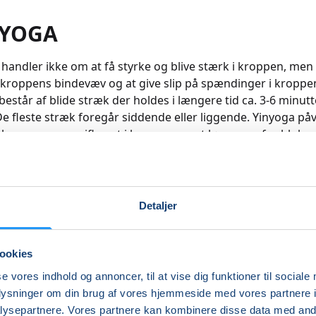
 YOGA
 handler ikke om at få styrke og blive stærk i kroppen, men
kroppens bindevæv og at give slip på spændinger i kroppe
består af blide stræk der holdes i længere tid ca. 3-6 minutt
. De fleste stræk foregår siddende eller liggende. Yinyoga på
baner og energiflowet i kroppen samt løsner op for bloker
et i kroppen kan blive stift pga. skader, spændinger og str
trækker bindevævet, bliver kroppen mere smidig og
gheden bliver større. Affaldsstoffer frigives ved de dybe s
igtigt at drikke vand efter yogaen. Hvis du ofte træner dyna
Detaljer
bejde, såsom træning i fitnesscenter, løb, cykling, gang, ae
et godt supplement til at give kroppen lov til at være mod
e spændinger i kroppen. Hvis du er hypermobil kan yinyoga
ookies
ner mere op og derfor er denne form for yoga ikke ideel, her
se vores indhold og annoncer, til at vise dig funktioner til sociale
bejde, der stabiliserer dine led være bedre. Ved stresstils
oplysninger om din brug af vores hjemmeside med vores partnere i
i livet, hvor du trænger til ro er yinyoga med til at give dig
ysepartnere. Vores partnere kan kombinere disse data med andr