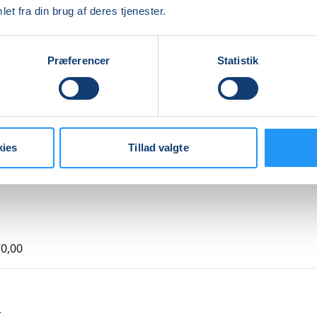
bygge din balance fordi du kommer helt ned i gear. Vi star
et fra din brug af deres tjenester.
med afspænding og meditation.
re
Præferencer
Statistik
Indlæser frie pladser...
kies
Tillad valgte
0,00
r