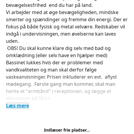
bevægelsesfrihed end du har på land.
Vi arbejder med at øge bevægeligheden, mindske
smerter og spændinger og fremme din energi. Der er
fokus på både fysisk og metal velvære. Redskaber vil
indgå i undervisningen, men øvelserne kan laves
uden.
OBS! Du skal kunne klare dig selv med bad og
omklædning (eller selv have en hjælper med)
Bassinet lukkes hvis der er problemer med
vandkvaliteten og man skal derfor følge
vaskeanvisninger. Prisen inkluderer en evt. aflyst
mødegang. Første gang man kommer, skal man
hente et "armbånd" i receptionen, og lægge et
depositum på 50 kr.
Læs mere
Indlæser frie pladser...