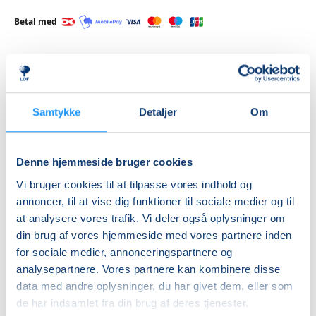
Betal med
Priser
Samtykke
Detaljer
Om
Hensyntagende
undervisning
DKK 880,00
Denne hjemmeside bruger cookies
Vi bruger cookies til at tilpasse vores indhold og
Info
annoncer, til at vise dig funktioner til sociale medier og til
at analysere vores trafik. Vi deler også oplysninger om
Nummer
din brug af vores hjemmeside med vores partnere inden
462290
for sociale medier, annonceringspartnere og
Første mødegang
analysepartnere. Vores partnere kan kombinere disse
data med andre oplysninger, du har givet dem, eller som
tirsdag 25.08.2026, kl. 12.55 - 13.40
de har indsamlet fra din brug af deres tjenester.
Sidste mødegang