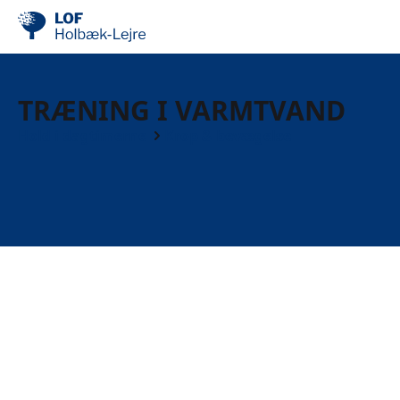
TRÆNING I VARMTVAND
Hold i dagtimerne
Krop & bevægelse