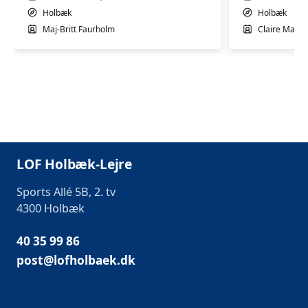
Holbæk
Holbæk
Maj-Britt Faurholm
Claire Mari
LOF Holbæk-Lejre
Sports Allé 5B, 2. tv
4300 Holbæk
40 35 99 86
post@lofholbaek.dk