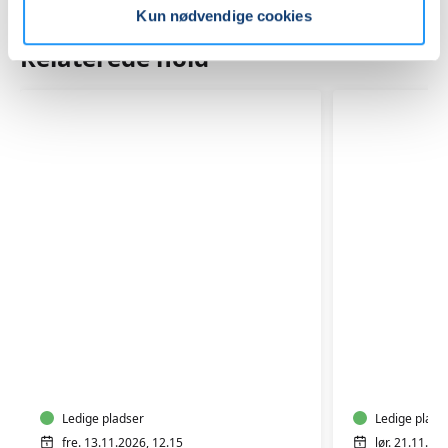
Kun nødvendige cookies
Relaterede hold
TRÆNING
GOTVED
EFTER
OG
FØDSEL
AFSPÆN
WORKSH
Ledige pladser
Ledige plads
fre. 13.11.2026, 12.15
lør. 21.11.20