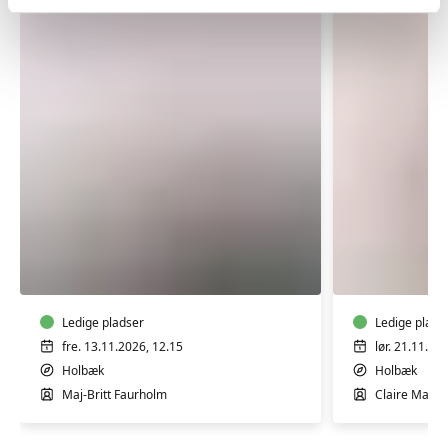
TRÆNING
GOTVED
EFTER
OG
FØDSEL
AFSPÆN
WORKSH
Ledige pladser
Ledige plads
fre. 13.11.2026, 12.15
lør. 21.11.20
Holbæk
Holbæk
Maj-Britt Faurholm
Claire Mari