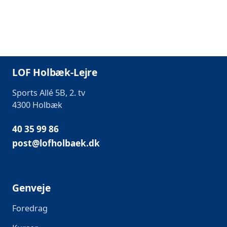
LOF Holbæk-Lejre
Sports Allé 5B, 2. tv
4300 Holbæk
40 35 99 86
post@lofholbaek.dk
Genveje
Foredrag