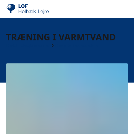
TRÆNING I VARMTVAND
Hold i dagtimerne
Krop & bevægelse