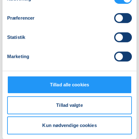
Adresse
Præferencer
Jyderup hallen, Elmegården 58, 4450
, Jyderup
(1. sal)
Se på kort
Statistik
Praktiske oplysninger
Marketing
Mødegange
Tillad alle cookies
Tillad valgte
Relaterede hold
Kun nødvendige cookies