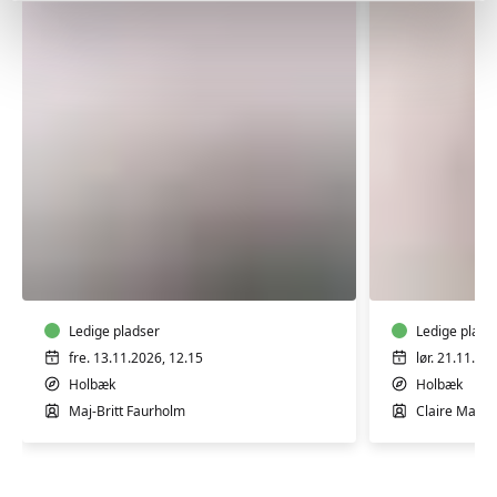
TRÆNING
GOTVED
EFTER
OG
FØDSEL
AFSPÆN
WORKSH
Ledige pladser
Ledige plads
fre. 13.11.2026, 12.15
lør. 21.11.20
Holbæk
Holbæk
Maj-Britt Faurholm
Claire Mari