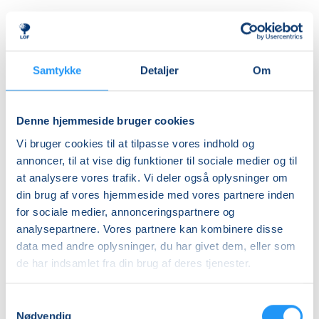
Priser
Almen
Samtykke
Detaljer
Om
DKK 1.760,00
Denne hjemmeside bruger cookies
Info
Vi bruger cookies til at tilpasse vores indhold og
Nummer
annoncer, til at vise dig funktioner til sociale medier og til
at analysere vores trafik. Vi deler også oplysninger om
462176
din brug af vores hjemmeside med vores partnere inden
Første mødegang
for sociale medier, annonceringspartnere og
onsdag 26.08.2026, kl. 09.00 - 10.30
analysepartnere. Vores partnere kan kombinere disse
data med andre oplysninger, du har givet dem, eller som
Sidste mødegang
de har indsamlet fra din brug af deres tjenester.
onsdag 10.02.2027, kl. 09.00 - 10.30
Antal mødegange
Samtykkevalg
Nødvendig
22
mødegange