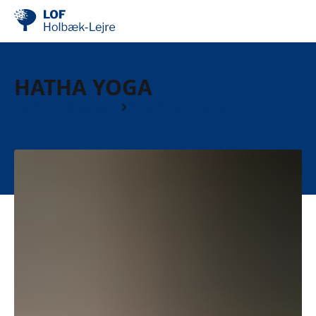
HATHA YOGA
Hold i dagtimerne
Krop & bevægelse