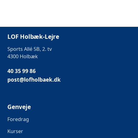
LOF Holbæk-Lejre
Sports Allé 5B, 2. tv
4300 Holbæk
40 35 99 86
post@lofholbaek.dk
Genveje
Foredrag
Kurser