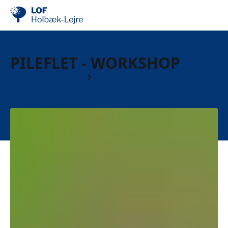
PILEFLET - WORKSHOP
Hold i dagtimerne
Kreativ & håndværk