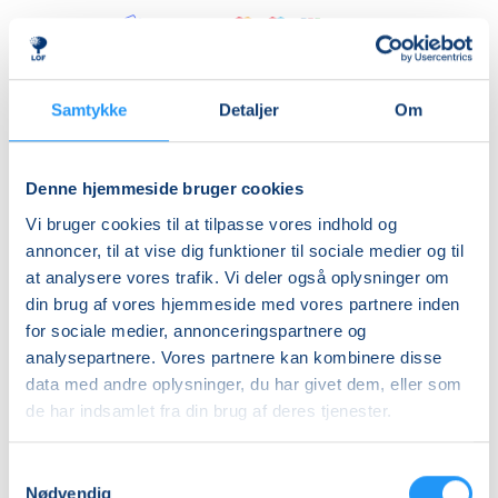
Betal med
Samtykke
Detaljer
Om
Priser
Almen
Denne hjemmeside bruger cookies
DKK 365,00
Vi bruger cookies til at tilpasse vores indhold og
annoncer, til at vise dig funktioner til sociale medier og til
Info
at analysere vores trafik. Vi deler også oplysninger om
din brug af vores hjemmeside med vores partnere inden
Nummer
for sociale medier, annonceringspartnere og
462342
analysepartnere. Vores partnere kan kombinere disse
data med andre oplysninger, du har givet dem, eller som
Mødegang
de har indsamlet fra din brug af deres tjenester.
torsdag 29.10.2026, kl. 16.00 - 20.00
Antal mødegange
Samtykkevalg
Nødvendig
1
mødegang