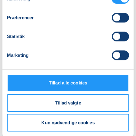
Adresse
Præferencer
Hvalsø Skole, Skolevej 5, 4330
, Hvalsø
(Kantine)
Se på kort
Statistik
Praktiske oplysninger
Marketing
Mødegange
Tillad alle cookies
Tillad valgte
Relaterede hold
Kun nødvendige cookies