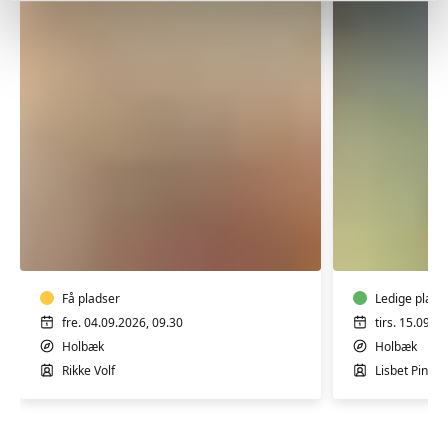
MALERI
FIGURAT
FOR
MALERI
ALLE
Få pladser
Ledige plads
fre. 04.09.2026, 09.30
tirs. 15.09.2
Holbæk
Holbæk
Rikke Volf
Lisbet Pinne