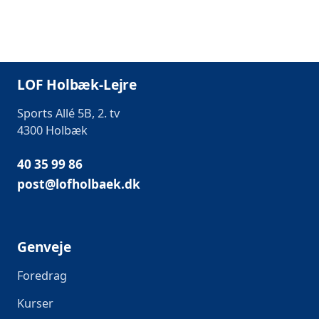
LOF Holbæk-Lejre
Sports Allé 5B, 2. tv
4300 Holbæk
40 35 99 86
post@lofholbaek.dk
Genveje
Foredrag
Kurser